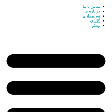
تماس با ما
در باره ما
تور مجازی
گالری
ویدئو