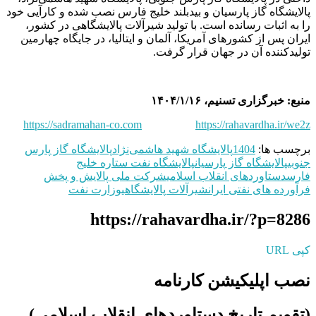
پالایشگاه گاز پارسیان و بیدبلند خلیج فارس نصب شده و کارآیی خود
را به اثبات رسانده است. با تولید شیرآلات پالایشگاهی در کشور،
ایران پس از کشورهای آمریکا، آلمان و ایتالیا، در جایگاه چهارمین
تولیدکننده آن در جهان قرار گرفت.
منبع: خبرگزاری تسنیم، ۱۴۰۴/۱/۱۶
https://sadramahan-co.com
https://rahavardha.ir/we2z
برچسب ها:
1404
پالایشگاه شهید هاشمی‌نژاد
پالایشگاه گاز پارس
جنوبی
پالایشگاه گاز پارسیان
پالایشگاه نفت ستاره خلیج
فارس
دستاوردهای انقلاب اسلامی
شرکت ملی پالایش و پخش
فرآورده‌ های نفتی ایران
شیرآلات پالایشگاهی
وزارت نفت
https://rahavardha.ir/?p=8286
کپی URL
نصب اپلیکیشن کارنامه
(تقویم تاریخ دستاوردهای انقلاب اسلامی​)