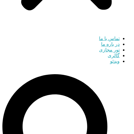
تماس با ما
در باره ما
تور مجازی
گالری
ویدئو