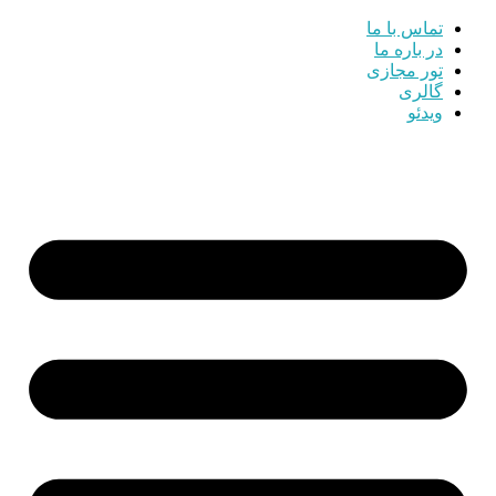
تماس با ما
در باره ما
تور مجازی
گالری
ویدئو