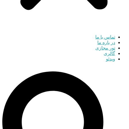
تماس با ما
در باره ما
تور مجازی
گالری
ویدئو