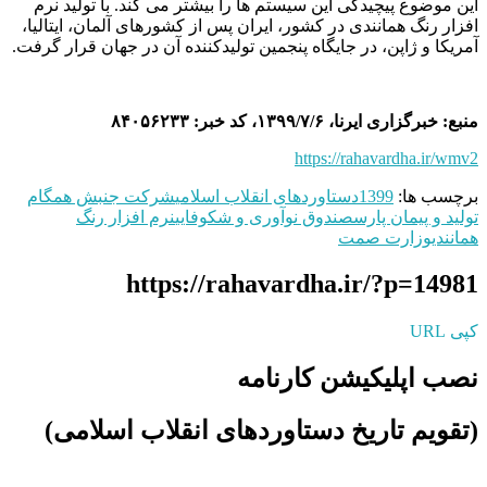
این موضوع پیچیدگی این سیستم‌ ها را بیشتر می ‌کند. با تولید نرم
‌افزار رنگ همانندی در کشور، ایران پس از کشورهای آلمان، ایتالیا،
آمریکا و ژاپن، در جایگاه پنجمین تولیدکننده آن در جهان قرار گرفت.
منبع: خبرگزاری ایرنا، ۱۳۹۹/۷/۶، کد خبر: ۸۴۰۵۶۲۳۳
https://rahavardha.ir/wmv2
برچسب ها:
1399
دستاوردهای انقلاب اسلامی
شرکت جنبش همگام
تولید و پیمان پارس
صندوق نوآوری و شکوفایی
نرم ‌افزار رنگ
همانندی
وزارت صمت
https://rahavardha.ir/?p=14981
کپی URL
نصب اپلیکیشن کارنامه
(تقویم تاریخ دستاوردهای انقلاب اسلامی​)