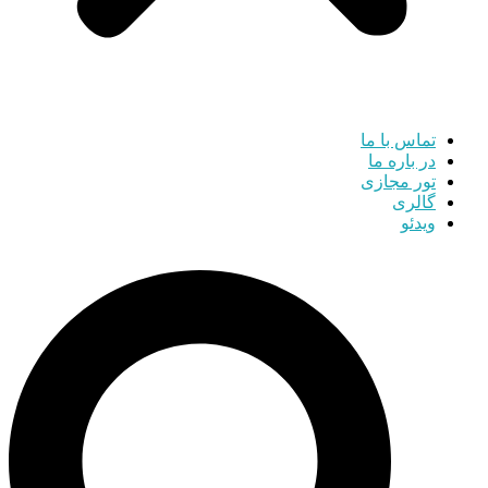
تماس با ما
در باره ما
تور مجازی
گالری
ویدئو