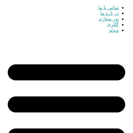
تماس با ما
در باره ما
تور مجازی
گالری
ویدئو