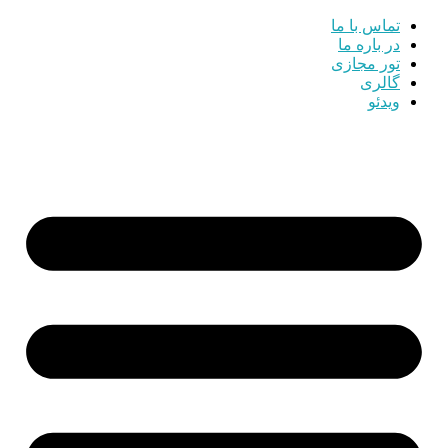
تماس با ما
در باره ما
تور مجازی
گالری
ویدئو