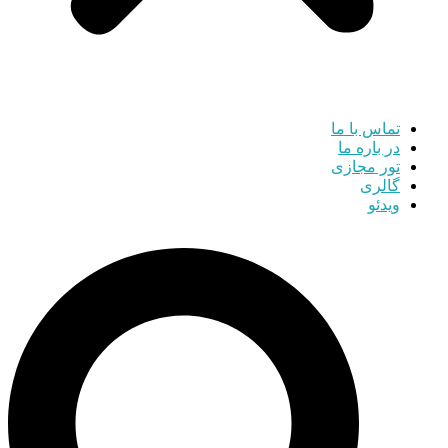
تماس با ما
در باره ما
تور مجازی
گالری
ویدئو