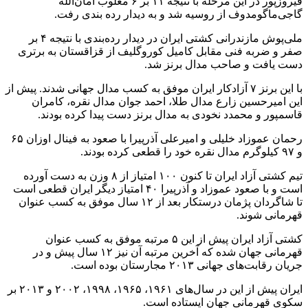
فیروزپور در این مرحله با نتیجه ۱۱ بر ۶ مغلوب امان‌الله
گاجی‌ماگومدوف از روسیه شد و به دیدار رده بندی رفت.
ملی‌پوش مازندرانی کشتی ایران در دیدار رده‌بندی با نتیجه ۴ بر
صفر و ضربه فنی مقابل کامیل کوروگلیف از قزاقستان به برتری
دست یافت و صاحب مدال برنز شد.
با این برنز ۷ آزادکار ایران موفق به کسب مدال جهانی شدند. پیش از
این امیرحسین زارع مدال طلا، احمد جوان مدال نقره، کامران
قاسمپور و محمدد نخودی به مدال برنز دست پیدا کرده بودند.
رحمان عموزاد خلیلی و امیرعلی آذرپیرا با صعود به فینال اوزان ۶۵
و ۹۷ کیلوگرم مدال نقره خود را قطعی کرده بودند.
تیم کشتی آزاد ایران تا کنون ۱۰۰ امتیاز از ۸ وزن به دست آورده
است و با صعود عموزاد و آذرپیرا ۴۰ امتیاز دیگر ایران قطعی است
تا شاگردان پژمان درستکار بعد از ۱۲ سال موفق به کسب عنوان
قهرمانی شوند.
کشتی آزاد ایران پیش از این ۵ مرتبه موفق به کسب عنوان
قهرمانی جهان شده که آخرین مرتبه آن نیز ۱۲ سال پیش و در
جریان رقابت‌های جهانی ۲۰۱۳ مجارستان بوده است.
ایران پیش از این در سال‌های ۱۹۶۱، ۱۹۶۵، ۱۹۹۸، ۲۰۰۲ و ۲۰۱۳ بر
سکوی قهرمانی جهان ایستاده است.