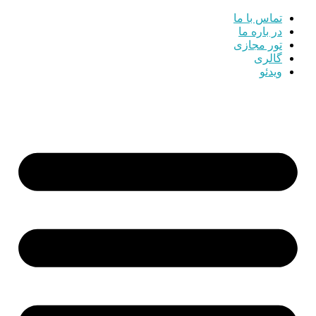
تماس با ما
در باره ما
تور مجازی
گالری
ویدئو