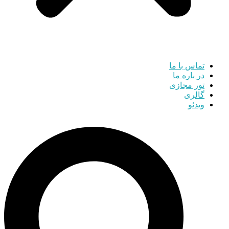
تماس با ما
در باره ما
تور مجازی
گالری
ویدئو