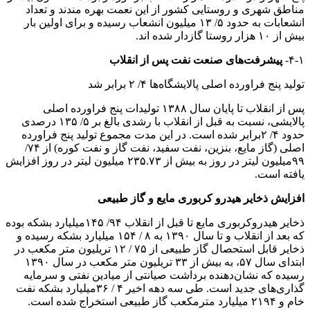
مناطق شهری و روستایی کشور از این نعمت بهره مندند و تعداد
انشعابات به حدود ۵/ ۱۳ میلیون انشعاب رسیده و برای اولین بار
بیش از ۱۰ هزار روستا گازدار شده اند.
۴-۱-
پیشرفت‌های صنعت نفت پس از انقلاب
تولید پنج فراورده اصلی پالایشگاه‌ها ۴/ ۲ برابر شد
پس از انقلاب تا پایان سال ۱۳۸۸ تولیدات پنج فراورده اصلی
پالایشی، نسبت به قبل از انقلاب با رشدی بالغ بر ۵/ ۱۳۵ درصدی
حدود ۴/ ۲برابر شده است. در این مدت مجموع تولید پنج فراورده
اصلی (گاز مایع، بنزین، نفت سفید، نفت گاز و نفت کوره) از ۷۴/
۹۹میلیون لیتر در روز به بیش از ۲۳۵.۷۳ میلیون لیتر در روز افزایش
یافته است.
افزایش ذخایر هیدرو کربوری مایع و گاز طبیعی
ذخایر هیدروکربوری مایع تا قبل از انقلاب ۹۴/ ۱۴۵میلیارد بشکه بوده
که بعد از انقلاب و تا سال ۱۳۹۰ به ۸ / ۱۵۴ میلیارد بشکه رسیده و
ذخایر قابل استحصال گاز طبیعی از ۷۵ / ۱۲ تریلیون متر مکعب در
ابتدای سال ۵۷، به بیش از ۳۳ تریلیون متر مکعب در سال ۱۳۹۰
رسیده که نشان‌دهنده برداشت صیانتی از میادین نفتی و سرمایه
گذاری‌های جدید است. طی سه دهه اخیر ۴ / ۳۶میلیارد بشکه نفت
خام و ۲۱۹۴ میلیارد مترمکعب گاز طبیعی استخراج شده است.