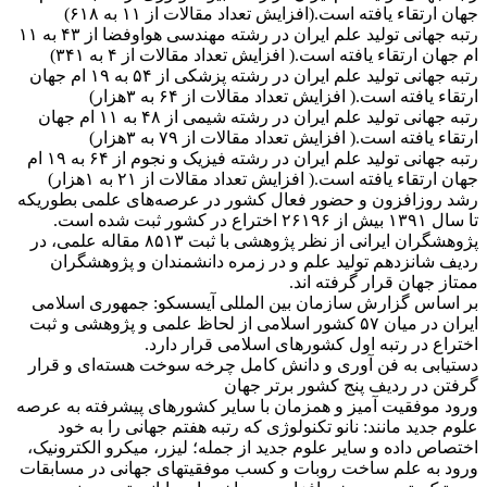
جهان ارتقاء یافته است.(افزایش تعداد مقالات از ۱۱ به ۶۱۸)
رتبه جهانی تولید علم ایران در رشته مهندسی هواوفضا از ۴۳ به ۱۱
ام جهان ارتقاء یافته است.( افزایش تعداد مقالات از ۴ به ۳۴۱)
رتبه جهانی تولید علم ایران در رشته پزشکی از ۵۴ به ۱۹ ام جهان
ارتقاء یافته است.( افزایش تعداد مقالات از ۶۴ به ۳هزار)
رتبه جهانی تولید علم ایران در رشته شیمی از ۴۸ به ۱۱ ام جهان
ارتقاء یافته است.( افزایش تعداد مقالات از ۷۹ به ۳هزار)
رتبه جهانی تولید علم ایران در رشته فیزیک و نجوم از ۶۴ به ۱۹ ام
جهان ارتقاء یافته است.( افزایش تعداد مقالات از ۲۱ به ۱هزار)
رشد روزافزون و حضور فعال کشور در عرصه‌های علمی بطوریکه
تا سال ۱۳۹۱ بیش از ۲۶۱۹۶ اختراع در کشور ثبت شده است.
پژوهشگران ایرانی از نظر پژوهشی با ثبت ۸۵۱۳ مقاله علمی، در
ردیف شانزدهم تولید علم و در زمره دانشمندان و پژوهشگران
ممتاز جهان قرار گرفته اند.
بر اساس گزارش سازمان بین المللی آیسسکو: جمهوری اسلامی
ایران در میان ۵۷ کشور اسلامی از لحاظ علمی و پژوهشی و ثبت
اختراع در رتبه اول کشورهای اسلامی قرار دارد.
دستیابی به فن آوری و دانش کامل چرخه سوخت هسته‌ای و قرار
گرفتن در ردیف پنج کشور برتر جهان
ورود موفقیت آمیز و همزمان با سایر کشورهای پیشرفته به عرصه
علوم جدید مانند: نانو تکنولوژی که رتبه هفتم جهانی را به خود
اختصاص داده و سایر علوم جدید از جمله؛ لیزر، میکرو الکترونیک،
ورود به علم ساخت روبات و کسب موفقیتهای جهانی در مسابقات