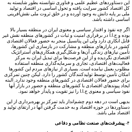
این دستاوردهای عظیم علمی و فناوری نتوانسته بطور شایسته به
کل اقتصاد کشور سرایت یافته و تحول اساسی در اقتصاد و تولید
ملی بر پایه دانش به وجود آورده و در خلق ثروت ملی نقش‌آفرینی
اساسی داشته باشد.
اگر چه نفوذ و اقتدار سیاسی و معنوی ایران در منطقه بسیار بالا
بوده و ج.ا.ا در برقراری امنیت و ثبات در کشورهای منطقه نقش غیر
قابل انکاری دارد ولی این پتانسیل منجر به حضور فعالان اقتصادی
کشور در بازارهای منطقه و مشارکت در بازسازی این کشورها،
تأمین نیازهای زندگی آن‌ها و شکل‌گیری همکاری‌های استراتژیک
اقتصادی نگردیده و از این فرصت‌ها برای تبدیل ایران به مرکز
فعالیت‌های اقتصادی، تجاری و سرمایه‌گذاری منطقه استفاده
مطلوب بعمل نیامده است. بسیاری از نیازهای مردم این کشورها
امکان تأمین توسط تولیدکنندگان کشور را دارد. لیکن چنین تمرکزی
برای حضور فعالان اقتصادی در کشورهای منطقه وجود ندارد. البته
ایجاد پیوندهای اقتصادی با کشورهای منطقه و حضور در بازار آنها
نفوذ سیاسی و معنوی ج.ا.ا را نیز تقویت و پایدار خواهد نمود.
بدیهی است در دهه دوم چشم‌انداز باید تمرکز بر بهره‌برداری از این
دستاوردها در حوزه اقتصاد و به خدمت گرفتن‌ آنها در ارتقای تولید و
اقتصاد ملی باشد.
۴-
پیشرفت‌های صنعت نظامی و دفاعی