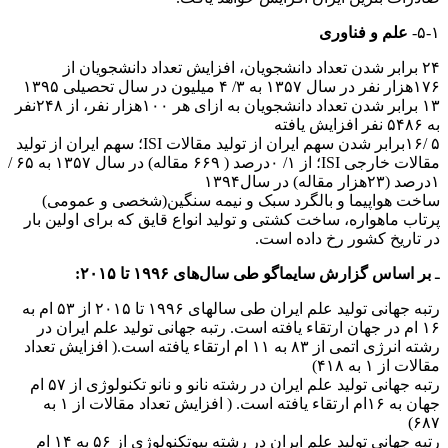
۵-۱-
علم و فناوری
۲۴ برابر شدن تعداد دانشجویان، افزایش تعداد دانشجویان از
۱۷۶هزار نفر در سال ۱۳۵۷ به ۳/ ۴ میلیون در سال تحصیلی ۱۳۹۵
۱۳ برابر شدن تعداد دانشجویان به ازای هر ۱۰۰هزار نفر، از ۲۴۸نفر
به ۵۴۸۶ نفر افزایش یافته
۵ /۱۶برابر شدن سهم ایران از تولید مقالات ISI؛ سهم ایران از تولید
مقالات خارجی ISI؛ از ۱/ ۰درصد ( ۶۶۹ مقاله) در سال ۱۳۵۷ به ۶۵ /
۱درصد (۲۳هزار مقاله) در سال۱۳۹۴
ساخت هواپیما و بالگرد سبک و نیمه سنگین(شخصی و عمومی)
پرتاب ماهواره، ساخت کشتی و تولید انواع قایق که برای اولین بار
در تاریخ کشور رخ داده است.
ـ
بر اساس گزارش سایماگو طی سال‌های ۱۹۹۶ تا ۲۰۱۵:
رتبه جهانی تولید علم ایران طی سالهای ۱۹۹۶ تا ۲۰۱۵ از ۵۳ ام به
۱۶ ام در جهان ارتقاء یافته است. رتبه جهانی تولید علم ایران در
رشته انرژی اتمی از ۸۳ به ۱۱ ام ارتقاء یافته است.( افزایش تعداد
مقالات از ۱ به ۴۱۸)
رتبه جهانی تولید علم ایران در رشته نانو و نانو تکنولوژی از ۵۷ ام
جهان به ۱۶ام ارتقاء یافته است. ( افزایش تعداد مقالات از ۱ به
۶۸۷)
رتبه جهانی تولید علم ایران در رشته بیوتکنولوژی از ۵۶ به ۱۴ ام