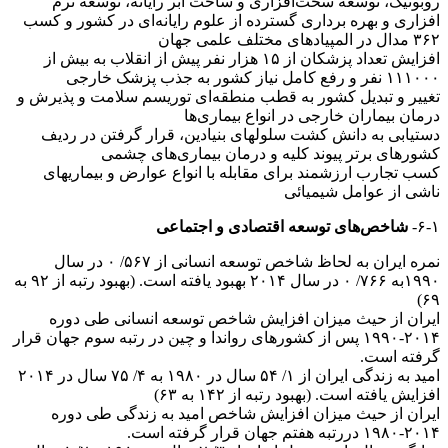
روبوتیک، توسعه سخت‌افزاری و ساخت ابر رایانه، توسعه نرم
افزاری و بهره برداری گسترده از علوم رایانه‌ای در کشور و کسب
۳۶۲ مدال در المپیادهای مختلف علمی جهان
افزایش تعداد پزشکان از ۱۵ هزار نفر پیش از انقلاب به بیش از
۱۱۱۰۰۰ نفر و رفع کامل نیاز کشور به جذب پزشک خارجی
تغییر و تبدیل کشور به قطب منطقه‌ای توریسم سلامت و پذیرش و
درمان بیماران خارجی در انواع بیماری‌ها
دستیابی به دانش کشت سلولهای بنیادین، قرار گرفتن در ردیف
کشورهای برتر پیوند کلیه و درمان بیماری‌های چشمی
کسب تجارب ارزشمند برای مقابله با انواع عوارض و بیماریهای
ناشی از عوامل شیمیائی
۶-۱-
شاخص‌های توسعه اقتصادی و اجتماعی
نمره ایران به لحاظ شاخص توسعه انسانی از ۵۶۷/ ۰ در سال
۱۹۹۰به ۷۶۶/ ۰ در سال ۲۰۱۴ بهبود یافته است. (بهبود رتبه از ۹۲ به
۶۹)
ایران از حیث میزان افزایش شاخص توسعه انسانی طی دوره
۲۰۱۴-۱۹۹۰ پس از کشورهای رواندا و چین در رتبه سوم جهان قرار
گرفته است.
امید به زندگی ایران از ۱/ ۵۴ سال در ۱۹۸۰ به ۴/ ۷۵ سال در ۲۰۱۴
افزایش یافته است. (بهبود رتبه از ۱۴۲ به ۶۳)
ایران از حیث میزان افزایش شاخص امید به زندگی طی دوره
۲۰۱۴-۱۹۸۰ دررتبه هفتم جهان قرار گرفته است.