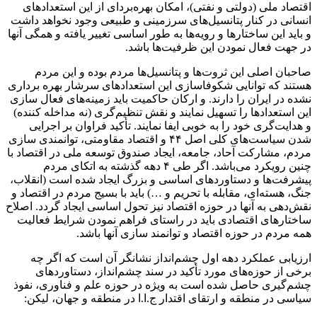
اقتصاد ملی (دولتی و نفتی)، امکان بهره‌بردای از این استعداد‌های
انسانی در کنار پتانسیل‌های سرزمینی و طبیعی وجود نخواهد داشت
و باید این ساختار‌ها و رویه‌ها به طور اساسی تغییر یافته و همگی آنها
در جهت فعال نمودن این ظرفیت‌ها باشد.
صاحبان اصلی این ثروت‌ها و پتانسیل‌ها مردم بوده و این مردم
هستند که توانایی شکوفاسازی این استعداد‌های سرشار بهره برداری
نشده در ایران را دارند. و ارکان حاکمیت باید زمینه‌های فعال سازی
این استعدادها را تسهیل نمایند و نقش تنظیم‌گری (نه مداخله کننده)
و هدایت‌گری خود را به خوبی ایفا نمایند. تأکید فراوان بر اجرایی
شدن سیاست‌های کلی اصل ۴۴ و اقتصاد مقاومتی، ‌توانمندی سازی
مردم، مشارکت آحاد، جامعه، ایجاد صندوق توسعه ملی در اقتصاد با
چنین رویکرد می‌باشد. اگر طی ۴ دهه گذشته به اتکای مردم
پیشرفت‌ها و دستاوردهای اساسی و بزرگ ایجاد شده است (انقلاب،
جنگ، هسته‌ای، مقابله با تحریم و …) باید با بسیج مردم در اقتصاد و
نقش‌دهی به آنها در حوزه اقتصاد نیز تحول اساسی ایجاد گردد. اصلاح
ساختارهای اقتصادی باید در راستای فراهم نمودن شرایط فعالیت‌
همه مردم در حوزه اقتصاد و توانمند سازی آنها باشد.
ارزیابی عملکرد دهه اول چشم‌انداز نشانگر آن است که اگر چه
برخی از حوزه‌های مورد تأکید در سند چشم‌انداز، دستاوردهای
چشم‌گیری حاصل شده است به ویژه در حوزه علم و فناوری، نفوذ
سیاسی در منطقه و ارتقای اقتدار ج.ا.ا در منطقه و جهان، لیکن: