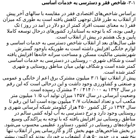
۳-۱-
شاخص فقر و دسترسی به خدمات اساسی
براساس شاخص‌های اقتصادی فقر در مقایسه با سالهای آخر پیش
از انقلاب به طرز قابل توجهی کاهش یافته است به طوری که میزان
فقر ( به معنای نسبت افراد کمتر از دو دلار در آمد در روز ) تک
رقمی بوده، که با توجه به استاندارد کشورهای درحال توسعه کاملا
پایین و یک هشتم در پیش از انقلاب است.
طی سال‌های بعد از انقلاب شاخص دسترسی به خدمات اساسی و
لوازم خانگی افزایش داشته است به طوریکه باوجود گسترش
شهرنشینی مالکیت مسکن و مساحت سرانه خانه‌ها افزایش یافته
است و شکاف شهری – روستایی در دسترسی به خدمات اساسی
کمتر شده است و شکاف نهایی میان مناطق روستایی و شهری
کمتر شده است.
پیش از انقلاب تنها ۱/ ۳ میلیون مشترک برق اعم از خانگی و عمومی
و صنعتی و کشاورزی وجود داشت و این درحالی است که این رقم
در سال ۱۳۹۲ به ۰۰۰/ ۴۱۴ / ۳۰ مشترک رسیده است.
وضعیت آبرسانی در سال ۱۳۵۷ میزان تولید آب ۵/ ۱ میلیون متر
مکعب آب و تعداد انشعابات ۷/ ۲ میلیون بوده است اما این رقم تا
سال ۱۳۹۴ در کل کشور ۴۵۰ هزار کیلومتر شبکه آبرسانی شهری و
روستایی وجود دارد و نرخ دسترسی به آب لوله کشی سالم در
مناطق روستایی نیز افزایش یافته که با توجه به پراکندگی وسیع
خانواده‌های روستایی در کشور، دستاورد عظیمی محسوب می‌شود.
در بخش شاخص‌های مهم بخش گاز و گازرسانی پس از انقلاب تنها
پنج شهر و در حدود ۵۰ هزار انشعاب برخوردار بودند که اکنون بیشتر