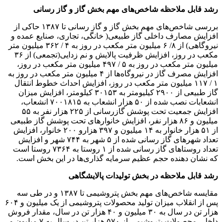
رشد قابل ملاحظه شاخص‌های مهم بخش گاز و گاز رسانی
بررسی شاخص‌های مهم بخش گاز و گاز رسانی تا ۱۳۸۷ حاکی از
افزایش مصارف داخلی گاز طبیعی( خانگی، تجاری، صنایع عمده و
نیروگاهی) از ۸/ ۶ میلیون متر مکعب در روز به ۴ / ۳۶۲ میلیون متر
مکعب در روز، افزایش ظرفیت پالایش و نم زدایی(تجمعی) از ۳۶
میلیون متر مکعب در روز به ۵ / ۴۹۷ میلیون متر مکعب در روز،
افزایش مصرف گاز در نیروگاه‌ها از ۴ میلیون متر مکعب در روز به
۱ / ۱۱۷ میلیون متر مکعب در روز، افزایش احداث خطوط انتقال
گاز طبیعی از ۲۹۰۰ کیلیومتر به ۳۰۱۵۳ کیلومتر، افزایش میزان
انشعابات نصب شده از ۵۰ هزار انشعاب به ۷۰۰۱۸۱۵ انشعاب،
افزایش جمعیت تحت پوشش گازرسانی از ۲۲۵ هزار نفر به ۵۵
میلیون و ۸۶ هزار نفر، افزایش خانوارهای تحت پوشش گاز طبیعی
از ۵۱ هزار خانوار به ۱۴ میلیون و ۳۹۷ هزارو ۲۰۰ خانوار، افزایش
تعداد شهرهای گاز رسانی شده از ۵ شهر به ۷۴۴ شهر و افزایش
تعداد روستاهای گاز رسانی شده از ۱ روستا به ۷۳۶۴ روستا است
که نشان دهنده حجم عظیم سرمایه گذاری‌ها در این بخش است.
رشد قابل ملاحظه در بخش تولیدات پالایشگاهی
مقایسه شاخص‌های مهم بخش پتروشیمی تا ۱۳۸۷ و در طی سه
پس از انقلاب میزان تولید محصولات پتروشیمی از یک میلیون و ۶۰۴
هزار تن در سال به ۳۰ میلیون و ۴۰ هزار تن در سال، مقدار فروش
داخلی محصولات پتروشیمی از ۵۷۰ هزار تن در سال به ۷ میلیون و