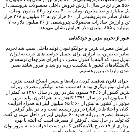
۵۵۶ هزار تن در سال، ارزش فروش داخلی محصولات پتروشیمی از
یک میلیارد و صد میلیون تومان به ۴۰ میلیارد و ۵۶ میلیون تومان،
مقدار صادرات پتروشیمی از ۶۰۰ هزار تن به ۱۲ میلیون و ۲۶۸ هزار
تن و ارزش صادرات محصولات پتروشیمی از ۴۶ میلیون دلار به ۷
میلیارد و ۸۵۵ میلیون دلار افزایش نشان می‌دهد.
عبور از تحریم بنزین و خودکفایی
افزایش مصرف بنزین و جوابگو نبودن تولید داخلی سبب شد تحریم
صادرات بنزین، به ابزاری برای تحمیل خواسته‌های غرب به ایران
تبدیل شود که البته با کنترل مصرف و اجرای طرح‌های توسعه‌ای
پالایشگاه‌های کشور با شکست روبه رو شد و امروز شاهد صفر
شدن واردات بنزین هستیم.
اجرای قانون هدفمند کردن یارانه‌ها و سپس اصلاح قیمت بنزین،
عوامل موثر دیگری بودند که سبب شدند میانگین مصرف روزانه
بنزین کشور از ۶ / ۷۳ میلیون لیتر در روز در سال ۱۳۸۶ به کمتر از
۶۰ میلیون لیتر در سال ۱۳۹۱ کاهش یابد. هم اکنون تولید بنزین
موتور در کشور به بیش از ۶۰ تا ۶۵ میلیون لیتر (به همراه افزاینده
اکتان و اختلاط در انبار) در روز رسیده است و با در نظر گرفتن
متوسط مصرف روزانه حدود ۶۰ میلیون لیتر در داخل می‌توان گفت
که تولید در حال پیشی گرفتن از مصرف است که البته با بهره
برداری از ۱۷ طرح پالایشگاهی که در دست اجراست، به مرور توان
صادرات بنزین ایران افزایش خواهد یافت.