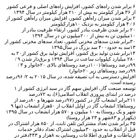
۶ برابر شدن راه‌های کشور، افزایش راه‌های اصلی و فرعی کشور
از ۳۶ هزار کیلومتر به بیش از ۲۱۰ هزار کیلومتر در سال ۱۳۹۴
۲ برابر شدن میزان راه‌آهن کشور، افزایش میزان راه‌آهن کشور از
۶ / ۴ هزار کیلومتر به نزدیک ۱۰هزارکیلومتر
۲۰ برابر شدن ظرفیت بنادر کشور، ارتقاء ظرفیت بنادر از
۱۰میلیون تن به بیش از ۲۰۰میلیون تن در سال ۱۳۹۴
۳۰برابر شدن سدهای مخزنی کشور، تعداد سدهای مخزنی کشور از
۱۳سد به حدود۴۰۰ سد بزرگ در سال۱۳۹۵
۱۴برابر شدن تولید برق کشور، افزایش تولید برق کشور از۲۰ به
۲۸۰ میلیارد کیلووات ساعت در سال ۱۳۹۴ و برق‌دار شدن ۹ /
۹۹درصد روستاها (۱۰۰درصد روستاهای بالای ۲۰خانوار و ۳ /
۹۹درصد روستاهای زیر ۲۰خانوار)
افزایش دسترسی به آب تصیفه شده، در سال ۲۰۱۵ به ۲/ ۹۶درصد
رسیده است.
توسعه صنعت گاز، افزایش سهم گاز در سبد انرژی کشور از ۱
درصد در ابتدای پیروزی انقلاب اسلامی[۶]، به ۷۲درصد
۲۱۱برابر انشعاب گاز در کشور (۹۷درصد شهرها و ۸۰درصد از
روستاها)؛ انشعاب گاز در اوایل انقلاب از ۵۰هزار انشعاب (تنها ۹
شهر و یک روستا) به ۱۰ میلیون و ۵۷۰ هزار انشعاب در سال ۱۳۹۵
(یکهزار و ۸۳شهر و ۲۳ هزار روستا)
۳۵ برابر شدن تعداد مشترکین تلفن ثابت، از ۸۵۰ هزار اشتراک در
قبل از انقلاب به حدود ۳۰میلیون اشتراک تعداد دفاتر خدمات
ارتباطات و فناوری اطلاعات روستایی به ۸هزار و ۴۴۳دفتر در