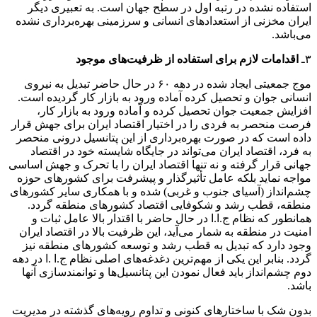
استفاده نشده در رتبه اول در سطح جهان است. به تعبیری دیگر
ایران مخزنی از استعداد‌های انسانی و سرزمینی بهره‌برداری نشده
می‌باشد.
۳ـ
اقدامات لازم برای استفاده از ظرفیت‌های موجود
موج جمعیتی ایجاد شده در دهه ۶۰ در حال حاضر تبدیل به نیروی
انسانی جوان و تحصیل کرده آماده ورود به بازار کار گردیده است.
افزایش جمعیت جوان تحصیل کرده و آماده ورود به بازار کار،
فرصت منحصر به فردی را در اختیار اقتصاد ایران برای جهش قرار
داده است که در صورت بهره‌برداری از این پتانسیل درونی منحصر
به فرد، اقتصاد ایران می‌تواند در جایگاه شایسته خود در اقتصاد
جهانی قرار گرفته و نه تنها اقتصاد ایران را با تحرک و جهش اساسی
مواجه نماید بلکه عامل تأثیرگذار و پیشرفت برای کشورهای حوزه
چشم‌انداز (آسیای جنوب و غربی) شده و با همکاری سایر کشورهای
منطقه، قطب رشد و شکوفایی اقتصاد کشورهای منطقه گردد.
همانطور که نظام ج.ا.ا در حال حاضر با اقتدار بالا عامل ثبات و
امنیت در منطقه به شمار می‌آید،‌ این ظرفیت بالا در اقتصاد ایران
وجود دارد که تبدیل به قطب رشد و توسعه کشورهای منطقه نیز
گردد. بنابر این یکی از مهم‌ترین دغدغه‌های اصلی نظام ج.ا .ا در دهه
دوم چشم‌انداز باید فعال نمودن این پتانسیل‌ها و توانمندسازی‌ آنها
باشد.
بدون شک با ساختارهای کنونی و تداوم رویه‌های گذشته در مدیریت