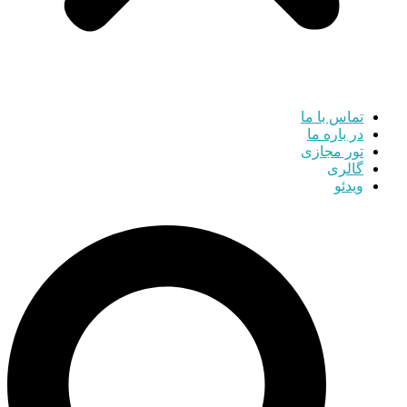
تماس با ما
در باره ما
تور مجازی
گالری
ویدئو