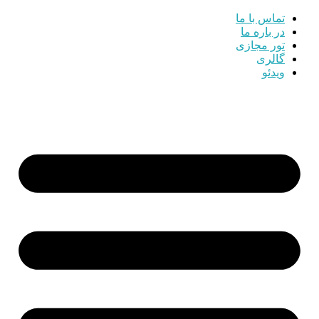
تماس با ما
در باره ما
تور مجازی
گالری
ویدئو