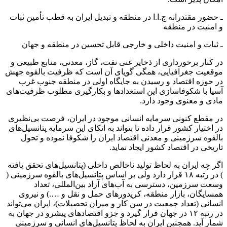
ـ حضور مقتدرانه ج.ا.ا در منطقه و تبدیل ایران به قطب تأمین ثبات
و امنیت در منطقه
ـ ثبات و امنیت داخلی و خارجی قابل تحسین در منطقه و جهان
در کنار برخورداری از ذخایر غنی نفت، گاز، معدنی، منابع طبیعی و
موقعیت جغرافیایی، همگی گویای آن است که ظرفیت بالقوه جهش
در حوزه اقتصاد و رسیدن به جایگاه اولی در منطقه جنوب غرب
آسیا با شکوفاسازی این استعداد‌ها و بکارگیری مطلوب ظرفیت‌های
مادی و معنوی وجود دارد.
در مقطع کنونی سرمایه انسانی موجود در ایران، فرصت بی‌نظیری
در اختیار کشور قرار داده تا بتواند به اتکای این سرمایه پتانسیل‌های
بالقوه سرزمینی و معدنی اقتصاد ایران را شکوفا نموده و تحول
تاریخی در اقتصاد کشور ایجاد نماید.
اگر چه ایران به لحاظ تولید ناخالص داخلی (پتانسیل‌های تحقق یافته
) در رتبه ۱۸ قرار دارد ولی بر اساس پتانسیل‌های بالقوه سرزمینی (
وسعت سرزمین، دسترسی به آب‌های آزاد بین‌المللی، تعداد
همسایگان، بازار منطقه‌، کریدورهای حمل و نقل و ….) و نیروی
انسانی (تعداد جمعیت در سن کار و میران تحصیلات)، ایران می‌تواند
در رتبه ۱۲ در جهان قرار گیرد و جزو اقتصادهای پیشرو در جهان به
شمار آید. همچنین ایران به لحاظ پتانسیل‌های انسانی و سرزمینی