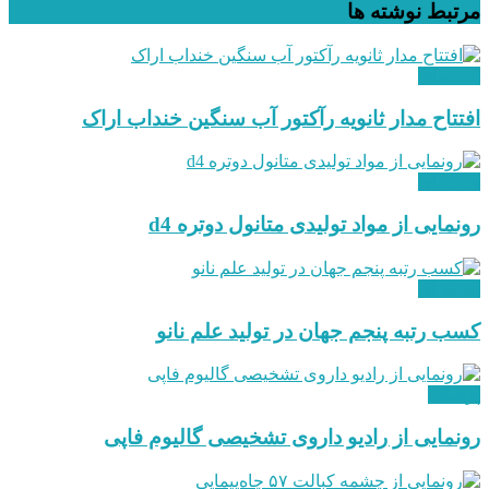
مرتبط
نوشته ها
هسته ای
افتتاح مدار ثانویه رآکتور آب سنگین خنداب اراک
هسته ای
رونمایی از مواد تولیدی متانول دوتره d4
هسته ای
کسب رتبه پنجم جهان در تولید علم نانو
پزشکی
رونمایی از رادیو داروی تشخیصی گالیوم فاپی