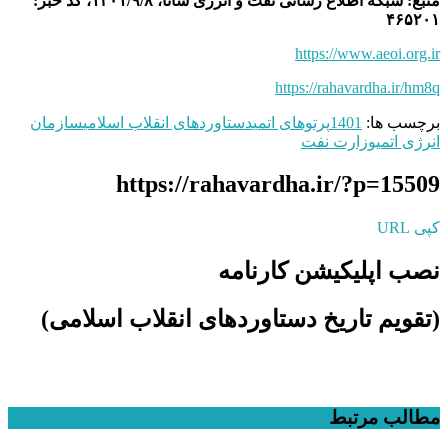
منبع: شبکه اطلاع رسانی نفت و انرژی شانا، ۱۴۰۱/۹/۸، کد خبر:
۴۶۵۲۰۱
https://www.aeoi.org.ir
https://rahavardha.ir/hm8q
برچسب ها:
1401
پرتوهای اتمی
دستاوردهای انقلاب اسلامی
سازمان
انرژی اتمی
وزارت نفت
https://rahavardha.ir/?p=15509
کپی URL
نصب اپلیکیشن کارنامه
(تقویم تاریخ دستاوردهای انقلاب اسلامی​)
مطالب مرتبط