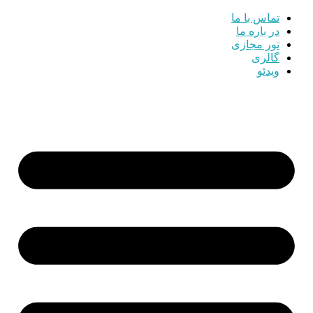
تماس با ما
در باره ما
تور مجازی
گالری
ویدئو