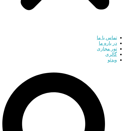
تماس با ما
در باره ما
تور مجازی
گالری
ویدئو