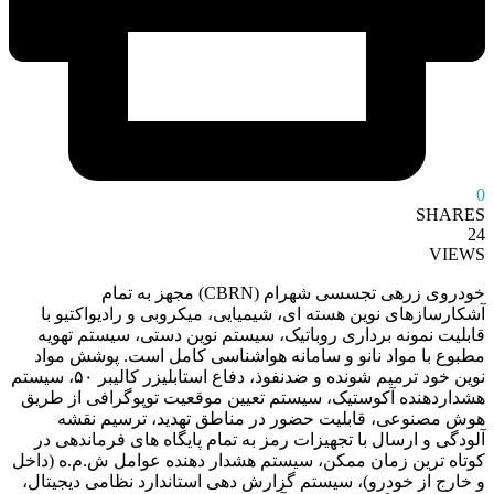
0
SHARES
24
VIEWS
خودروی زرهی تجسسی شهرام (CBRN) مجهز به تمام
آشکارسازهای نوین هسته ای، شیمیایی، میکروبی و رادیواکتیو با
قابلیت نمونه برداری روباتیک، سیستم نوین دستی، سیستم تهویه
مطبوع با مواد نانو و سامانه هواشناسی کامل است. پوشش مواد
نوین خود ترمیم شونده و ضدنفوذ، دفاع استابلیزر کالیبر ۵۰، سیستم
هشداردهنده آکوستیک، سیستم تعیین موقعیت توپوگرافی از طریق
هوش مصنوعی، قابلیت حضور در مناطق تهدید، ترسیم نقشه
آلودگی و ارسال با تجهیزات رمز به تمام پایگاه های فرماندهی در
کوتاه ترین زمان ممکن، سیستم هشدار دهنده عوامل ش.م.ه (داخل
و خارج از خودرو)، سیستم گزارش دهی استاندارد نظامی دیجیتال،