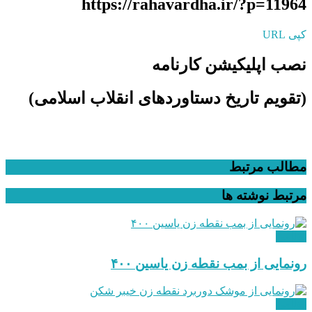
https://rahavardha.ir/?p=11964
کپی URL
نصب اپلیکیشن کارنامه
(تقویم تاریخ دستاوردهای انقلاب اسلامی​)
مطالب مرتبط
مرتبط
نوشته ها
نظامی
رونمایی از بمب نقطه زن یاسین ۴۰۰
نظامی