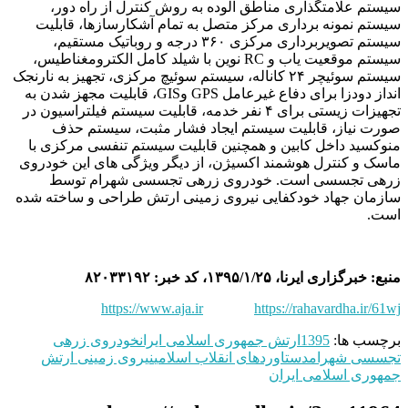
سیستم علامتگذاری مناطق آلوده به روش کنترل از راه دور،
سیستم نمونه برداری مرکز متصل به تمام آشکارسازها، قابلیت
سیستم تصویربرداری مرکزی ۳۶۰ درجه و روباتیک مستقیم،
سیستم موقعیت یاب و RC نوین با شیلد کامل الکترومغناطیس،
سیستم سوئیچر ۲۴ کاناله، سیستم سوئیچ مرکزی، تجهیز به نارنجک
انداز دودزا برای دفاع غیرعامل GPS وGIS، قابلیت مجهز شدن به
تجهیزات زیستی برای ۴ نفر خدمه، قابلیت سیستم فیلتراسیون در
صورت نیاز، قابلیت سیستم ایجاد فشار مثبت، سیستم حذف
منوکسید داخل کابین و همچنین قابلیت سیستم تنفسی مرکزی با
ماسک و کنترل هوشمند اکسیژن، از دیگر ویژگی های این خودروی
زرهی تجسسی است. خودروی زرهی تجسسی شهرام توسط
سازمان جهاد خودکفایی نیروی زمینی ارتش طراحی و ساخته شده
است.
منبع: خبرگزاری ایرنا، ۱۳۹۵/۱/۲۵، کد خبر: ۸۲۰۳۳۱۹۲
https://www.aja.ir
https://rahavardha.ir/61wj
برچسب ها:
1395
ارتش جمهوری اسلامی ایران
خودروی زرهی
تجسسی شهرام
دستاوردهای انقلاب اسلامی
نیروی زمینی ارتش
جمهوری اسلامی ایران