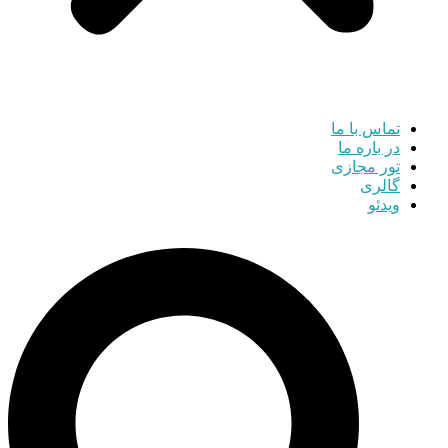
تماس با ما
در باره ما
تور مجازی
گالری
ویدئو