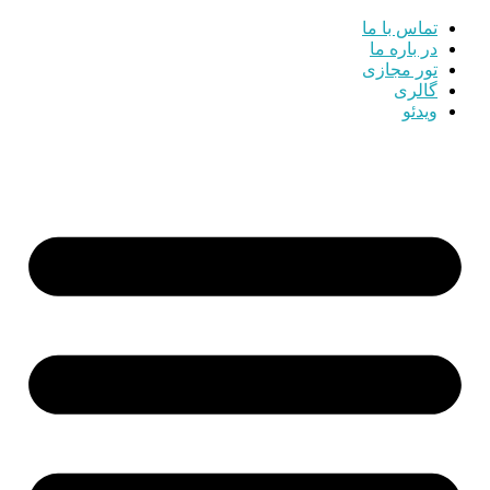
تماس با ما
در باره ما
تور مجازی
گالری
ویدئو