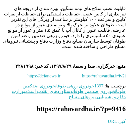
قابلیت نصب سلاح های نیمه سنگین، بهره مندی از دریچه های
تیراندازی از کابین عقب، حفاظت بالستیکی برای حفاظت از نفرات
کابین و سرعت ۱۰۰ کیلومتر بر ساعت از ویژگی های این نفربر
است. طوفان علاوه بر تحرک بالا و توانمندی عبور از موانع ذو
عارضه، قابلیت عبور از کانال آب با عمق ۱.۵ متر و عبور از موانع
عمودی ۵۰ سانتیمتری را دارد. خودرو زرهی ضدمین و ضدکمین
طوفان توسط سازمان صنایع دفاع وزارت دفاع و پشتیبانی نیروهای
مسلح طراحی و ساخته شده است.
منبع: خبرگزاری صدا و سیما، ۱۳۹۷/۸/۲۹، کد خبر: ۲۲۸۱۹۹۸
https://defanews.ir
https://rahavardha.ir/iv2i
برچسب ها:
1397
خودروی زرهی طوفان
خودروی ضدکمین
طوفان
خودروی ضدمین طوفان
دستاوردهای انقلاب اسلامی
وزارت
دفاع و پشتیبانی نیروهای مسلح
https://rahavardha.ir/?p=9416
کپی URL