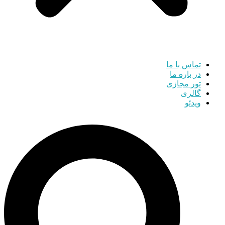
تماس با ما
در باره ما
تور مجازی
گالری
ویدئو