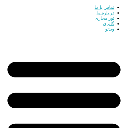
تماس با ما
در باره ما
تور مجازی
گالری
ویدئو