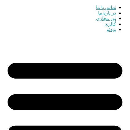
تماس با ما
در باره ما
تور مجازی
گالری
ویدئو