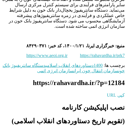
سایر پارامترهای فرآیندی برای سیستم کنترل مرکزی ارسال
می‌نماید. دستگاه سانتریفیوژ یخچال‌دار بانک خون به دلیل شرایط
خاص عملکردی و فرآیندی در زمره سانتریفیوژهای پیشرفته
آزمایشگاهی محسوب می شود. دستگاه سانتریفیوژ بانک خون در
سازمان انرژی اتمی ساخته شده است.
منبع: خبرگزاری ایرنا، ۱۴۰۰/۱/۲۱، کد خبر: ۸۴۲۹۰۳۷۱
https://www.aeoi.org.ir
https://rahavardha.ir/prk7
برچسب ها:
1400
دستاوردهای انقلاب اسلامی
دستگاه سانتریفیوژ بانک
خون
سازمان انتقال خون ایران
سازمان انرژی اتمی
https://rahavardha.ir/?p=12184
کپی URL
نصب اپلیکیشن کارنامه
(تقویم تاریخ دستاوردهای انقلاب اسلامی​)