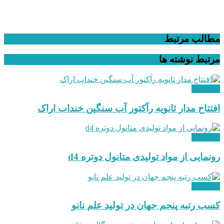
مطالب مرتبط
مرتبط
نوشته ها
هسته ای
افتتاح مدار ثانویه رآکتور آب سنگین خنداب اراک
هسته ای
رونمایی از مواد تولیدی متانول دوتره d4
هسته ای
کسب رتبه پنجم جهان در تولید علم نانو