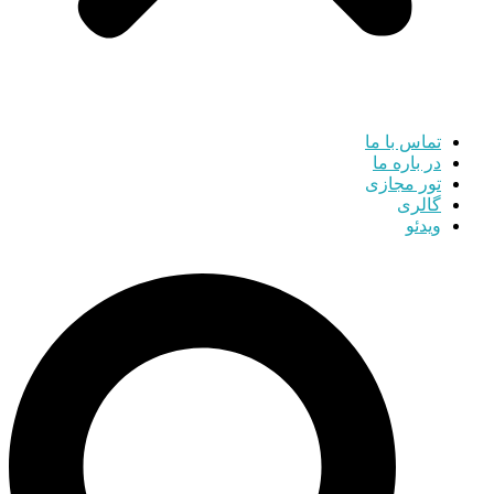
تماس با ما
در باره ما
تور مجازی
گالری
ویدئو