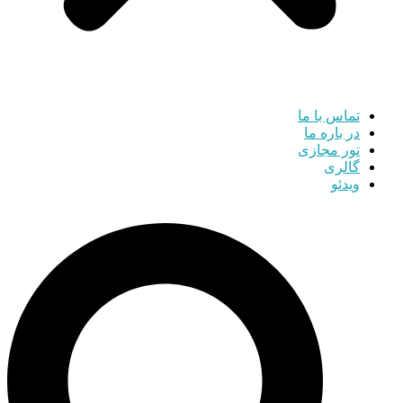
تماس با ما
در باره ما
تور مجازی
گالری
ویدئو