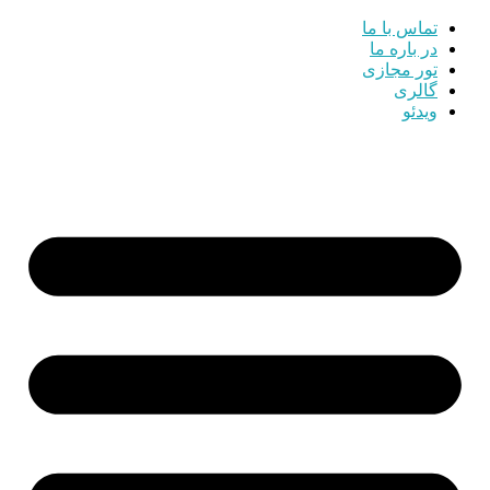
تماس با ما
در باره ما
تور مجازی
گالری
ویدئو