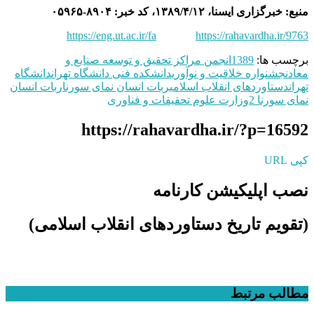
منبع: خبرگزاری ایسنا، ۱۳۸۹/۴/۱۲، کد خبر: ۸۹۰۴-۰۵۹۶۵
https://eng.ut.ac.ir/fa
https://rahavardha.ir/9763
برچسب ها:
1389
انجمن مراکز تحقیق و توسعه صنایع و
معادن
جشنواره خلاقیت و نوآوری
دانشکده فنی دانشگاه تهران
دانشگاه
تهران
دستاوردهای انقلاب اسلامی
ربات انسان نمای سورنا
ربات انسان
نمای سورنا 2
وزارت علوم تحقیقات و فناوری
https://rahavardha.ir/?p=16592
کپی URL
نصب اپلیکیشن کارنامه
(تقویم تاریخ دستاوردهای انقلاب اسلامی​)
مطالب مرتبط