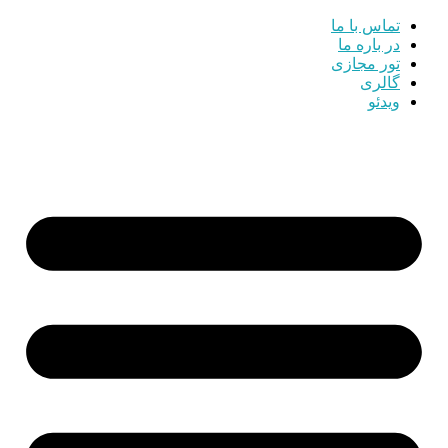
تماس با ما
در باره ما
تور مجازی
گالری
ویدئو