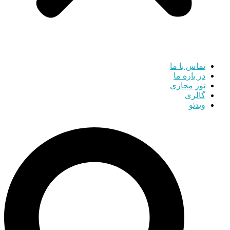
تماس با ما
در باره ما
تور مجازی
گالری
ویدئو