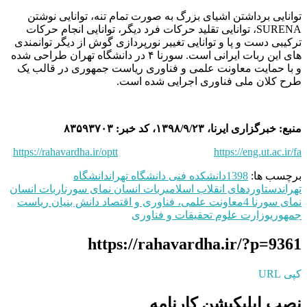
توانایی برداشتن اشیای بزرگ به صورت تمام تنه، توانایی نوشتن
SURENA، توانایی تقلید حرکات فرد دیگر، توانایی انجام حرکات
ترکیبی دست و پا و توانایی تغییر نورپردازی گوش از دیگر توانمندی
های این ربات ایرانی است. سورنا ۴ در دانشگاه تهران طراحی شده
و با حمایت معاونت علمی و فناوری ریاست جمهوری در قالب یک
طرح کلان ملی فناوری اجرایی شده است.
منبع: خبرگزاری ایرنا، ۱۳۹۸/۹/۲۳، کد خبر: ۸۳۵۹۳۷۰۳
https://rahavardha.ir/optt
https://eng.ut.ac.ir/fa
برچسب ها:
1398
دانشکده فنی دانشگاه تهران
دانشگاه
تهران
دستاوردهای انقلاب اسلامی
ربات انسان نمای سورنا
ربات انسان
نمای سورنا 4
معاونت علمی، فناوری و اقتصاد دانش بنیان ریاست
جمهوری
وزارت علوم تحقیقات و فناوری
https://rahavardha.ir/?p=9361
کپی URL
نصب اپلیکیشن کارنامه