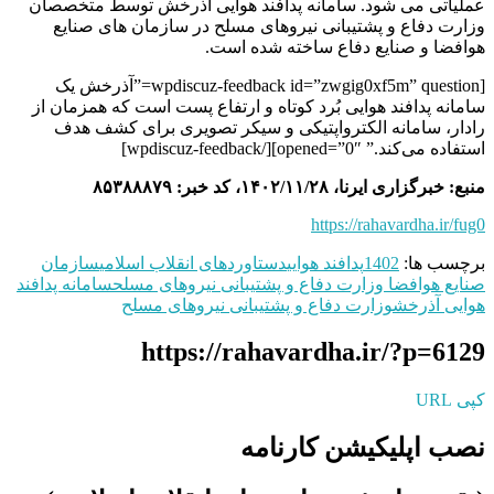
عملیاتی می شود. سامانه پدافند هوایی آذرخش توسط متخصصان
وزارت دفاع و پشتیبانی نیروهای مسلح در سازمان های صنایع
هوافضا و صنایع دفاع ساخته شده است.
[wpdiscuz-feedback id=”zwgig0xf5m” question=”آذرخش یک
سامانه پدافند هوایی بُرد کوتاه و ارتفاع پست است که همزمان از
رادار، سامانه الکترواپتیکی و سیکر تصویری برای کشف هدف
استفاده می‌کند.” opened=”0″][/wpdiscuz-feedback]
منبع: خبرگزاری ایرنا، ۱۴۰۲/۱۱/۲۸، کد خبر: ۸۵۳۸۸۸۷۹
https://rahavardha.ir/fug0
برچسب ها:
1402
پدافند هوایی
دستاوردهای انقلاب اسلامی
سازمان
صنایع هوافضا وزارت دفاع و پشتیبانی نیروهای مسلح
سامانه پدافند
هوایی آذرخش
وزارت دفاع و پشتیبانی نیروهای مسلح
https://rahavardha.ir/?p=6129
کپی URL
نصب اپلیکیشن کارنامه