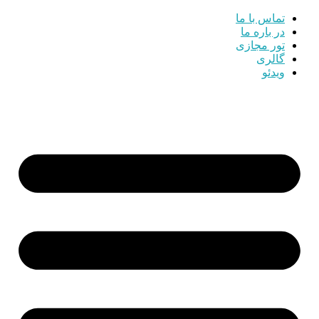
تماس با ما
در باره ما
تور مجازی
گالری
ویدئو