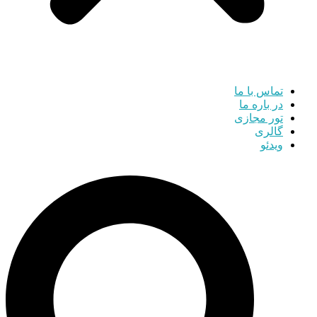
تماس با ما
در باره ما
تور مجازی
گالری
ویدئو