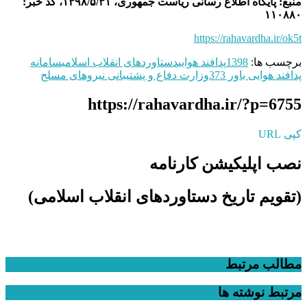
منبع: پایگاه اطلاع رسانی ریاست جمهوری، ۱۳۹۸/۵/۳۱، کد خبر:
۱۱۰۸۸۰
https://rahavardha.ir/ok5t
برچسب ها:
1398
پدافند هوایی
دستاوردهای انقلاب اسلامی
سامانه
پدافند هوایی باور 373
وزارت دفاع و پشتیبانی نیروهای مسلح
https://rahavardha.ir/?p=6755
کپی URL
نصب اپلیکیشن کارنامه
(تقویم تاریخ دستاوردهای انقلاب اسلامی​)
مطالب مرتبط
مرتبط
نوشته ها