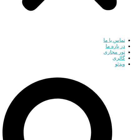
تماس با ما
در باره ما
تور مجازی
گالری
ویدئو