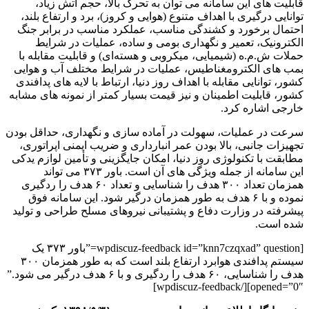
قابلیت‌ های این سامانه می ‌توان به تحرک بالا، حجم آتش زیاد،
توانایی درگیری با اهداف متنوع (هوایی و کروز)، برد و ارتفاع بلند،
احتمال برخورد و کشندگی مناسب، عملکرد مناسب در برابر جنگ
الکترونیک، تعمیر و نگهداری بومی و ساده، عملیات در شرایط
حملات ش.م.ه (شیمیایی، میکروبی و هسته‌ای) و قابلیت مقابله با
بمب ‌های الکترومغناطیس، عملیات در شرایط مختلف آب و هوایی
کشور، توانایی مقابله با اهداف روز دنیا، ارتباط با لایه‌ های پدافندی
کشور، قابلیت اطمینان و نیز قیمت بسیار کمتر از نمونه‌ های مشابه
خارجی اشاره کرد.
سرعت در عملیات، سهولت در آماده‌ سازی و نگهداری، حداقل بودن
تجهیزات جانبی، بالا بودن عمر انبارداری و ضریب ایمنی اپراتوری،
مطابقت با تکنولوژی روز دنیا، امکان جایگزینی و تأمین لوازم یدکی
این سامانه از جمله ویژگی های آن است. باور ۳۷۳ می‌ تواند
همزمان تعداد ۳۰۰ هدف را شناسایی و تعداد ۶۰ هدف را ردگیری
نموده و با ۶ هدف به طور همزمان درگیر شود. این سامانه فوق
پیشرفته در وزارت دفاع و پشتیبانی نیروهای مسلح طراحی و تولید
شده است.
[wpdiscuz-feedback id=”knn7czqxad” question=”باور ۳۷۳ یک
سیستم پدافندی هوابرد ارتفاع بلند است که به طور همزمان ۳۰۰
هدف را شناسایی، ۶۰ هدف را ردگیری و با ۶ هدف درگیر می شود.”
opened=”0″][/wpdiscuz-feedback]