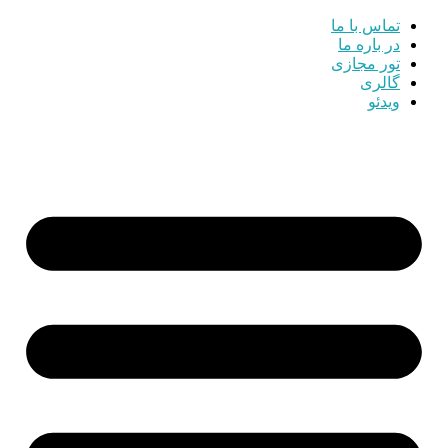
تماس با ما
در باره ما
تور مجازی
گالری
ویدئو