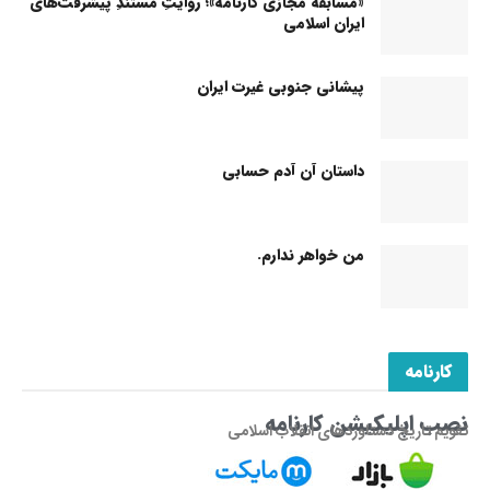
«مسابقه مجازی کارنامه»؛ روایتِ مستندِ پیشرفت‌های
ایران اسلامی
پیشانی جنوبی غیرت ایران
داستان آن آدم حسابی
من خواهر ندارم.
کارنامه
نصب اپلیکیشن کارنامه
تقویم تاریخ دستاوردهای انقلاب اسلامی