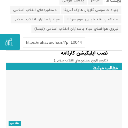
برچسب ها:
1393
پدافند هوایی
پهپاد جاسوسی گلوبال هاوک آمریکا
دستاوردهای انقلاب اسلامی
سامانه پدافند هوایی سوم خرداد
سپاه پاسداران انقلاب اسلامی
نیروی هوافضای سپاه پاسداران انقلاب اسلامی (نهسا)
کپی
https://rahavardha.ir/?p=10044
URL
نصب اپلیکیشن کارنامه
(تقویم تاریخ دستاوردهای انقلاب اسلامی​)
مطالب مرتبط
نظامی