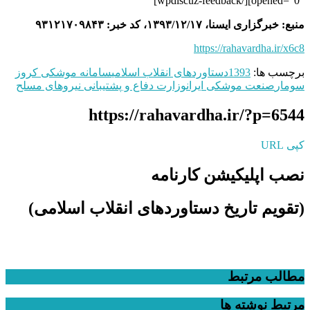
opened=”0″][/wpdiscuz-feedback]
منبع: خبرگزاری ایسنا، ۱۳۹۳/۱۲/۱۷، کد خبر:
۹۳۱۲۱۷۰۹۸۴۳
https://rahavardha.ir/x6c8
برچسب ها:
1393
دستاوردهای انقلاب اسلامی
سامانه موشکی کروز
سومار
صنعت موشکی ایران
وزارت دفاع و پشتیبانی نیروهای مسلح
https://rahavardha.ir/?p=6544
کپی URL
نصب اپلیکیشن کارنامه
(تقویم تاریخ دستاوردهای انقلاب اسلامی​)
مطالب مرتبط
مرتبط
نوشته ها