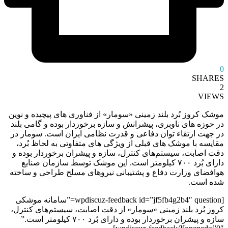
0
SHARES
2
VIEWS
موشک کروز بُرد بلند زمینی «سومار» از فناوری های پیچیده و نوین
در حوزه های ناوبری، پیشرانش و سازه برخوردار بوده و گامی بلند
در جهت ارتقاء توان دفاعی و قدرت نظامی ایران است. سومار در
مقایسه با موشک های قبلی از ویژگی های متفاوتی به لحاظ بُرد،
دقت اصابت، سیستم‌های کنترل، سازه و پیشران برخوردار بوده و
دارای بُرد ۷۰۰ کیلومتر است. این موشک توسط سازمان صنایع
هوافضای وزارت دفاع و پشتیبانی نیروهای مسلح طراحی و ساخته
شده است.
[wpdiscuz-feedback id=”jf5fb4g2b4″ question=”سامانه موشکی
کروز بُرد بلند زمینی «سومار» از دقت اصابت، سیستم‌های کنترل،
سازه و پیشران برخوردار بوده و دارای بُرد ۷۰۰ کیلومتر است.”