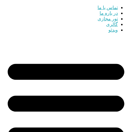
تماس با ما
در باره ما
تور مجازی
گالری
ویدئو