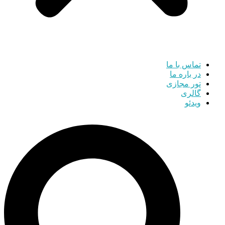
تماس با ما
در باره ما
تور مجازی
گالری
ویدئو