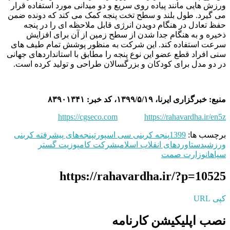
ورزش هایی مانند پیاده روی سریع و دو میدانی مورد استفاده قرار
می گیرد. طول بلند و سطح تخت پنجه کمک می کند که دونده ضمن
حفظ تعادل در هنگام دویدن انرژی قابل ملاحظه ای را در پنجه
ذخیره و به هنگام جدا شدن از سطح زمین از آن برای افزایش
سرعت استفاده کند. این شرکت به منظور پوشش تمام طیف های
سنی افراد قطع عضو این نوع پنجه را مطابق با استانداردهای جهانی
در دو مدل برای کودکان و بزرگسالان طراحی و تولید کرده است.
منبع: خبرگزاری ایرنا، ۱۳۹۹/۵/۱۹، کد خبر: ۸۳۹۰۱۳۴۱
https://cgseco.com
https://rahavardha.ir/en5z
برچسب ها:
1399
پنجه کربنی سی اسپورت
پنجه‌های پیشرفته کربنی
ورزشی
دستاوردهای انقلاب اسلامی
شرکت کامپوزیت گستر
سپاهان
وزارت صمت
https://rahavardha.ir/?p=10525
کپی URL
نصب اپلیکیشن کارنامه