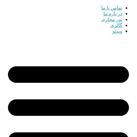
تماس با ما
در باره ما
تور مجازی
گالری
ویدئو