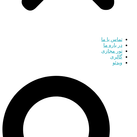
تماس با ما
در باره ما
تور مجازی
گالری
ویدئو