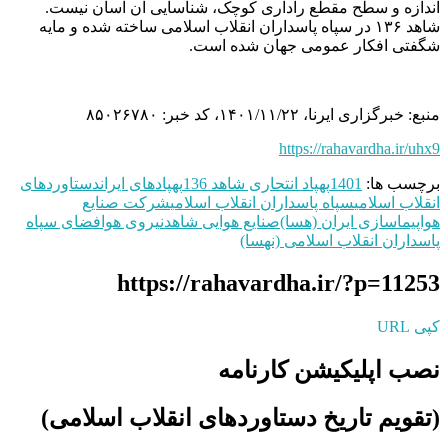
اندازه و سطح مقطع راداری کوچک، شناسایی آن آسان نیست.
شاهد ۱۳۶ در سپاه پاسداران انقلاب اسلامی ساخته شده و مایه
شگفتی افکار عمومی جهان شده است.
منبع: خبرگزاری ایرنا، ۱۴۰۱/۱۱/۲۲، کد خبر: ۸۵۰۲۶۷۸۰
https://rahavardha.ir/uhx9
برچسب ها:
1401
پهپاد انتحاری شاهد 136
پهپادهای ایران
دستاوردهای
انقلاب اسلامی
سپاه پاسداران انقلاب اسلامی
شرکت صنایع
هواپیماسازی ایران (هسا)
صنایع هوایی شاهد
نیروی هوافضای سپاه
پاسداران انقلاب اسلامی (نهسا)
https://rahavardha.ir/?p=11253
کپی URL
نصب اپلیکیشن کارنامه
(تقویم تاریخ دستاوردهای انقلاب اسلامی​)