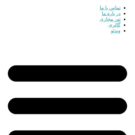
تماس با ما
در باره ما
تور مجازی
گالری
ویدئو