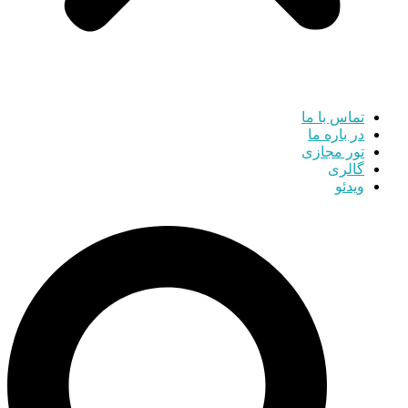
تماس با ما
در باره ما
تور مجازی
گالری
ویدئو