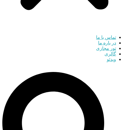
تماس با ما
در باره ما
تور مجازی
گالری
ویدئو