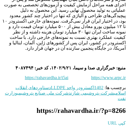
اجرای همه مراحل آزمایش کیفیت و آزمون‌های تخصصی به صورت
عملیاتی به تولید محصول نهایی رسید. این محصول به دلیل
پیچیدگی‌های طراحی و آلیاژی که تنها در اختیار چند کشور معدود
بود، در اختیار ایران قرار نمی‌گرفت. نمونه‌های خارجی اکسترودر ۱۰
تا ۱۲ میلیون یورو معادل بیش از ۵۰۰ میلیارد تومان قیمت دارد و
نمونه ساخت ایران تنها ۳۰ میلیارد تومان هزینه داشته و از نظر
کیفیت عملکرد بهتری نسبت به نمونه‌های خارجی دارد. با ساخت
اکسترودر در کشور، ایران پس از کشورهای ژاپن، آلمان، ایتالیا و
آمریکا، در جایگاه پنجمین سازنده آن در جهان قرار دارد.
منبع: خبرگزاری صدا و سیما، ۱۴۰۲/۹/۲۱، کد خبر: ۴۰۸۷۴۹۴
https://rahavardha.ir/i5ai
https://www.arpc.ir
برچسب ها:
1402
اکسترودر واحد LLDPE
دستاوردهای انقلاب
اسلامی
شرکت پتروشیمی شازند
شرکت ملی صنایع پتروشیمی
وزارت
نفت
https://rahavardha.ir/?p=8266
کپی URL