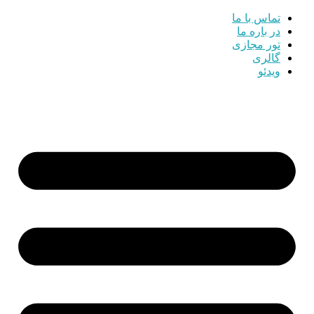
تماس با ما
در باره ما
تور مجازی
گالری
ویدئو