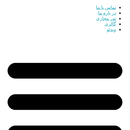
تماس با ما
در باره ما
تور مجازی
گالری
ویدئو