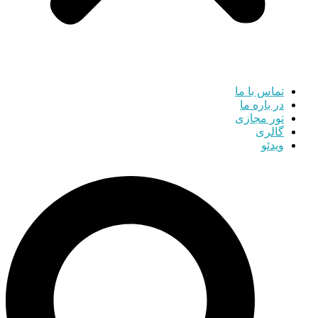
تماس با ما
در باره ما
تور مجازی
گالری
ویدئو