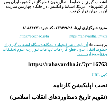
انشعاب گیری از خطوط انتقال بدون قطع گاز در کشور، ایران پس
از کشورهای آمریکا، اسپانیا و انگلیس، در جایگاه چهارمین سازنده
آن در جهان قرار گرفت.
منبع: خبرگزاری ایرنا، ۱۳۹۴/۹/۲۸، کد خبر: ۸۱۸۸۴۲۷۱
https://acecr.ac.ir/fa
https://rahavardha.ir/4krr
برچسب ها:
آذربایجان شرقی
جهاد دانشگاهی
دستگاه انشعاب گیری از
خطوط انتقال بدون قطع گاز (هات تپ)
هات تپ
وزارت علوم تحقیقات
و فناوری
وزارت نفت
https://rahavardha.ir/?p=16763
کپی URL
نصب اپلیکیشن کارنامه
(تقویم تاریخ دستاوردهای انقلاب اسلامی​)