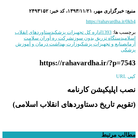
منبع: خبرگزاری مهر، ۱۳۹۳/۱۱/۲۱، کد خبر: ۲۴۹۳۱۵۲
https://rahavardha.ir/0kb4
برچسب ها:
1393
اداره کل تجهیزات پزشکی
دستاوردهای انقلاب
اسلامی
دستگاه تزریق بدون سوزن
شرکت ره آوران سلامت
آرمان
صنایع و تجهیزات پزشکی
وزارت بهداشت درمان و آموزش
پزشکی
https://rahavardha.ir/?p=7543
کپی URL
نصب اپلیکیشن کارنامه
(تقویم تاریخ دستاوردهای انقلاب اسلامی​)
مطالب مرتبط