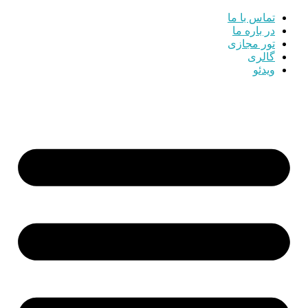
تماس با ما
در باره ما
تور مجازی
گالری
ویدئو