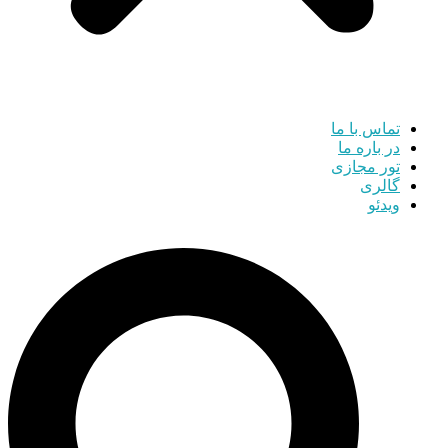
تماس با ما
در باره ما
تور مجازی
گالری
ویدئو