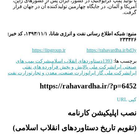
با تولید پمپ کرایوجنیک در کشور، ایران پس از کشورهای ژاپن،
آمریکا و آلمان، در جایگاه چهارمین تولیدکننده آن در جهان قرار
گرفت.
منبع: شبکه اطلاع رسانی نفت و انرژی شانا، ۱۳۹۳/۱۱/۱، کد خبر:
۲۳۳۴۲۶
https://iipgroup.ir
https://rahavardha.ir/bd3y
برچسب ها:
1393
دستاوردهای انقلاب اسلامی
شركت پمپ های
صنعتی ايران
شرکت ملی پالایش و پخش فرآورده‌ های نفتی
ایران
شرکت ملی گاز ایران
وزارت صنعت، معدن و تجارت
وزارت نفت
https://rahavardha.ir/?p=6452
کپی URL
نصب اپلیکیشن کارنامه
(تقویم تاریخ دستاوردهای انقلاب اسلامی​)