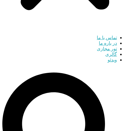
تماس با ما
در باره ما
تور مجازی
گالری
ویدئو