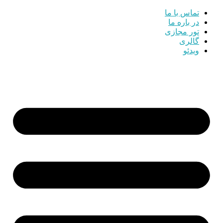
تماس با ما
در باره ما
تور مجازی
گالری
ویدئو