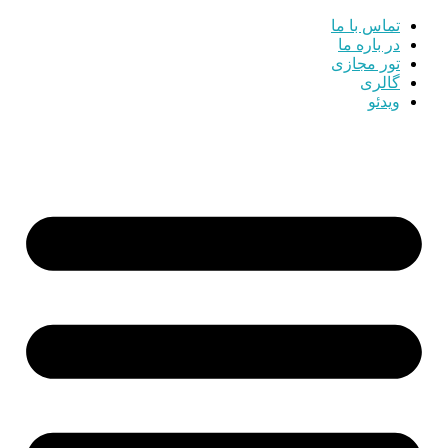
تماس با ما
در باره ما
تور مجازی
گالری
ویدئو