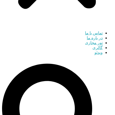
تماس با ما
در باره ما
تور مجازی
گالری
ویدئو