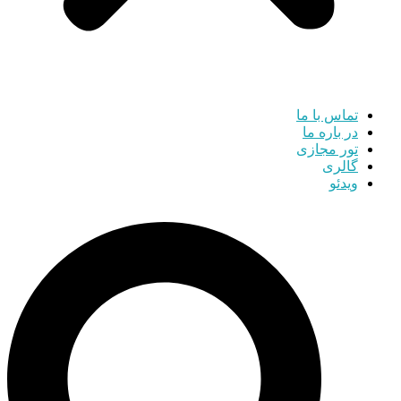
تماس با ما
در باره ما
تور مجازی
گالری
ویدئو