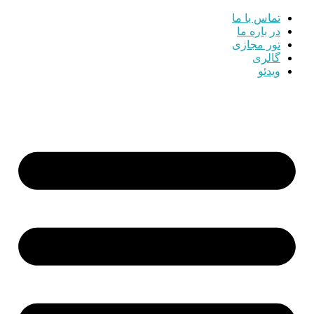
تماس با ما
در باره ما
تور مجازی
گالری
ویدئو