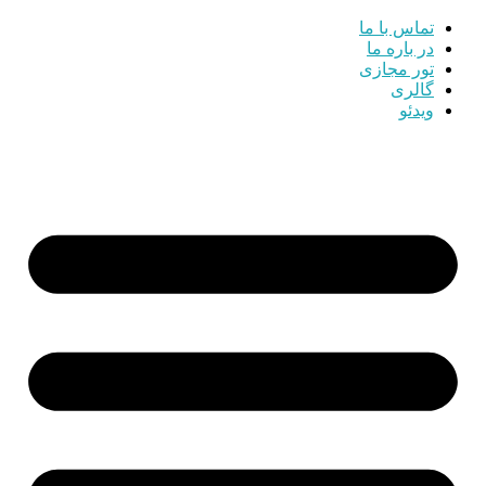
تماس با ما
در باره ما
تور مجازی
گالری
ویدئو