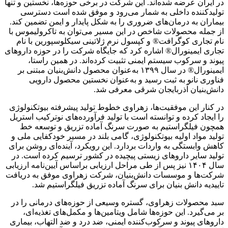
در ایران عرضه شده‌اند. این شرکت در برخی حوزه‌ها، نخستین و تنها
تولیدکننده داخلی به شمار می‌رود و موفق شده است دسترسی
بیماران به درمان‌های ضروری را به شکل پایدار و ایمن تضمین کند.
از جمله محصولات شاخص در این مسیر می‌توان به تاکرولیموس با
نام تجاری کوگرافت® و کپسول نرم ژلاتینی سیکلوسپورین با نام
تجاری ایمینورال® اشاره کرد که جایگاه شرکت را در حوزه داروهای
پیوند و سرکوب سیستم ایمنی تثبیت کرده‌اند. در همین راستا،
ایمینورال® در سال ۱۳۹۹ به‌عنوان محصول دانش‌بنیان مبتنی بر
فناوری نانو به ثبت رسید و به‌عنوان نخستین محصول دارویی
دانش‌بنیان آذربایجان شرقی معرفی شد.
در کنار این موفقیت‌ها، زهراوی خطوط تولید پیشرفته بیوتکنولوژی
را ایجاد کرده و توانسته است با تولید فرآورده‌های نوترکیب استریل
همچون فیلگراستیم به صورت سرنگ آماده تزریق و توسعه خط
تولید مواد اولیه بیوتکنولوژی، گامی بلند در مسیر خودکفایی ملی و
کاهش وابستگی به واردات بردارد. این رویکرد، آینده‌ای روشن برای
تولید سایر داروهای زیستی پیچیده در کشور ترسیم کرده است. در
سال ۱۴۰۴ نیز پس از طی مراحل ارزیابی براساس آیین‌نامه ارزیابی
شرکت‌ها و موسسات دانش‌بنیان، شرکت زهراوی موفق به دریافت
تاییدیه دانش بنیان برای سرنگ آماده تزریق فیلگراستیم شد.
سبد محصولات زهراوی، گستره وسیعی از حوزه‌های درمانی را در
بر می‌گیرد. این حوزه‌ها شامل ویتامین‌ها و مکمل‌های تغذیه‌ای،
داروهای پیوند و سرکوب‌کننده ایمنی، ضد درد و ضد التهاب، بیماری