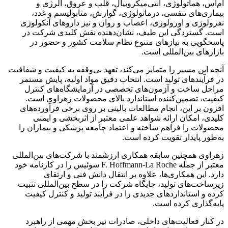
ام‌اس، هماتولوژی، آنتی‌میکروبیال، قلب و عروق، آلرژی و
بیماری‌های تنفسی، درماتولوژی، گوارش، متابولیسم و غدد،
نفرولوژی و اورولوژی، اعصاب و روان و نیز داروهای آنکولوژی
است. گستردگی این طیف، نشان‌دهنده نقش کلیدی شرکت در
پاسخگویی به نیازهای متنوع نظام سلامت کشور و حضور در
بازارهای بین‌المللی است.
آنچه این مسیر را متمایز می‌کند، تعهد بی‌وقفه به کیفیت و شفافیت
در فرآیندهای تولید است. انتخاب دقیق مواد اولیه، پایش مستمر
مراحل ساخت و آزمون‌های تخصصی در آزمایشگاه‌های کنترل
کیفیت، تضمین‌کننده استاندارد بالای محصولات زهراوی است.
افزون بر این، انجام مطالعات بالینی بر روی برخی فرآورده‌های
کلیدی، امکان ارائه شواهد علمی معتبر از اثربخشی و ایمنی
محصولات را فراهم ساخته و اعتماد جامعه پزشکی و بیماران را
به‌طور پایدار تقویت کرده است.
زهراوی همچنین سابقه همکاری ارزشمند با شرکت‌های بین‌المللی
معتبر از جمله F. Hoffmann-La Roche سوئیس را در کارنامه خود
دارد. این همکاری‌ها، علاوه بر انتقال دانش فنی و ارتقای
زیرساخت‌های تولید، جایگاه شرکت را در سطح بین‌المللی تثبیت
کرده و استانداردهای جدیدی را در فرآیند تولید و کنترل کیفیت
پایه‌گذاری کرده است.
در کنار فعالیت‌های داخلی، صادرات نیز بخش مهمی از راهبرد