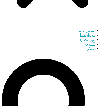
تماس با ما
در باره ما
تور مجازی
گالری
ویدئو