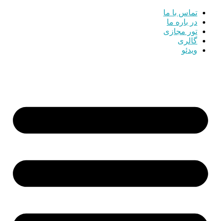
تماس با ما
در باره ما
تور مجازی
گالری
ویدئو