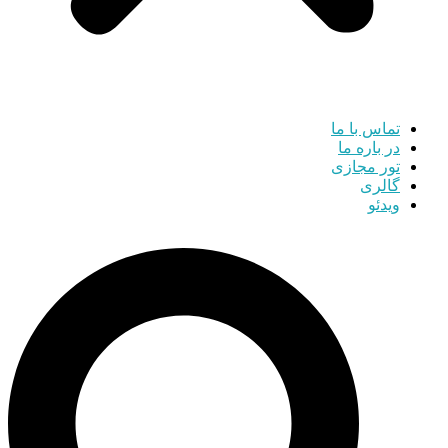
تماس با ما
در باره ما
تور مجازی
گالری
ویدئو