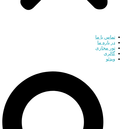
تماس با ما
در باره ما
تور مجازی
گالری
ویدئو