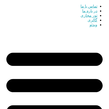
تماس با ما
در باره ما
تور مجازی
گالری
ویدئو