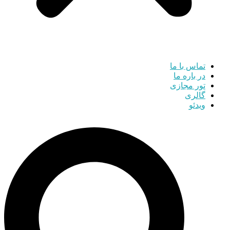
تماس با ما
در باره ما
تور مجازی
گالری
ویدئو