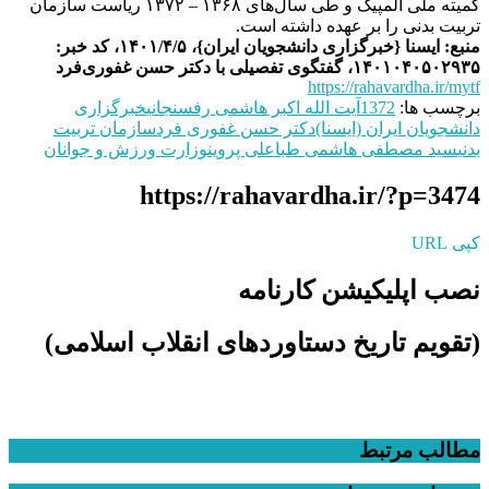
کمیته‌ ملی المپیک و طی سال‌های ۱۳۶۸ – ۱۳۷۲ ریاست سازمان
تربیت‌ بدنی را بر عهده داشته است.
منبع: ایسنا {خبرگزاری دانشجویان ایران}، ۱۴۰۱/۴/۵، کد خبر:
۱۴۰۱۰۴۰۵۰۲۹۳۵، گفتگوی تفصیلی با دکتر حسن غفوری‌فرد
https://rahavardha.ir/mytf
برچسب ها:
1372
آیت الله اکبر هاشمی رفسنجانی
خبرگزاری
دانشجویان ایران (ایسنا)
دکتر حسن غفوری فرد
سازمان تربیت
بدنی
سید مصطفی هاشمی طبا
علی پروین
وزارت ورزش و جوانان
https://rahavardha.ir/?p=3474
کپی URL
نصب اپلیکیشن کارنامه
(تقویم تاریخ دستاوردهای انقلاب اسلامی​)
مطالب مرتبط