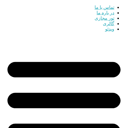
تماس با ما
در باره ما
تور مجازی
گالری
ویدئو