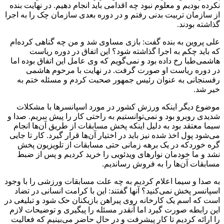
نکرده بودیم و معلوم نبود چه اقدامی باید انجام دهیم. در نهایت بنده
از سازمان تربیت بدنی رفتم و در دوره بعدی سازمان چک را به اجرا
گذاشته بودند.
علی پروین به بنده گفت: بازی مساوی شد و من چه گناهی کرده‌ام
که باید چکم به اجرا گذاشته شود؟ این اتفاق در دوره ریاست
هاشمی‌طبا رخ داده بود و نمی‌گویم که وی عامل این اتفاق بوده اما
در دوره ریاست او صورت گرفت. در نهایت با مرحوم هاشمی‌
رفسنجانی به عنوان رئیس جمهور صحبت کردم و مسئله ختم به
خیر شد.
موضوع دیگر اینکه ورزش کشور در مورد اسپانسرها با مشکلات
شدیدی روبرو بود و نمی‌توانستیم به راحتی کار را پیش ببریم. صدا و
سیما معتقد بود به دلیل اینکه پخش مسابقات از طریق آن‌ها انجام
می‌شود پول اخذ شده نیز باید در اختیار آن‌ها قرار گیرد. کار تا جایی
گره خوردکه در یک برهه زمانی حتی مسابقات از تلویزیون پخش
نشد و ما خودمان نوارهای ویدئویی را خرید کردیم و پس از ضبط
مسابقات آن‌ها را به فروش رساندیم.
به صدا و سیما اعلام کردیم به چه علت مسابقات ورزشی را با وجود
اسپانسر پخش نمی‌کنید؟ آنها گفتند: این با کرامت انسانی در تضاد
است که اسم یک کارخانه روی پیراهن بازیکنان حک شود و تبلیغی در
این رابطه صورت گیرد اما آنقدر مسئله را پیگیری و توضیحات لازم
را ارائه کردیم تا کار پیشرفت و در حال حاضر می‌بینیم که فعالیت