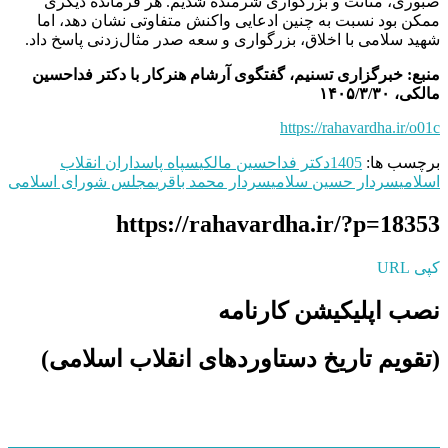
صبوری، متانت و بزرگواری شرمنده شدیم. هر فرمانده دیگری
ممکن بود نسبت به چنین ادعایی واکنش متفاوتی نشان دهد، اما
شهید سلامی با اخلاق، بزرگواری و سعه صدر مثال‌زدنی پاسخ داد.
منبع: خبرگزاری تسنیم، گفتگوی آرشام هنرکار با دکتر فداحسین
مالکی، ۱۴۰۵/۳/۳۰
https://rahavardha.ir/o01c
برچسب ها:
1405
دکتر فداحسین مالکی
سپاه پاسداران انقلاب
اسلامی
سردار حسین سلامی
سردار محمد باقری
مجلس شورای اسلامی
https://rahavardha.ir/?p=18353
کپی URL
نصب اپلیکیشن کارنامه
(تقویم تاریخ دستاوردهای انقلاب اسلامی​)