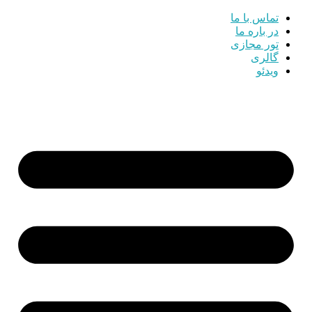
تماس با ما
در باره ما
تور مجازی
گالری
ویدئو