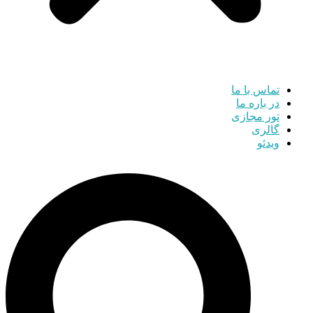
تماس با ما
در باره ما
تور مجازی
گالری
ویدئو