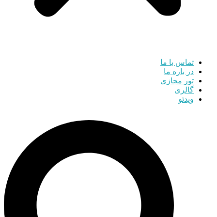
تماس با ما
در باره ما
تور مجازی
گالری
ویدئو