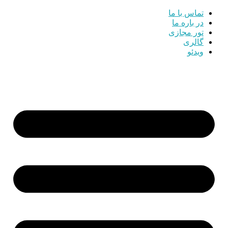
تماس با ما
در باره ما
تور مجازی
گالری
ویدئو