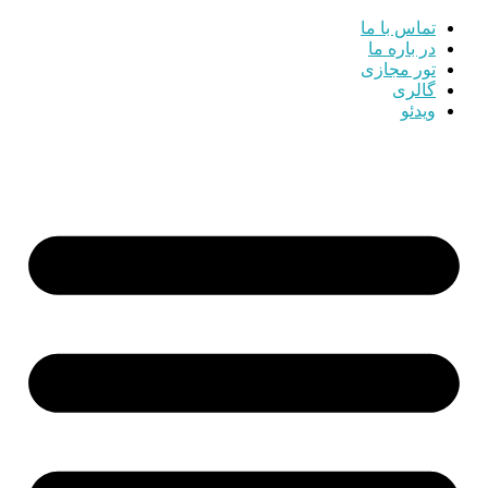
تماس با ما
در باره ما
تور مجازی
گالری
ویدئو