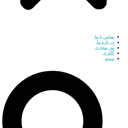
تماس با ما
در باره ما
تور مجازی
گالری
ویدئو