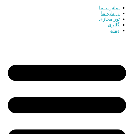
تماس با ما
در باره ما
تور مجازی
گالری
ویدئو