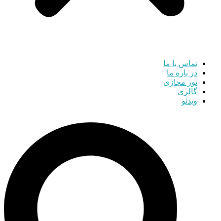
تماس با ما
در باره ما
تور مجازی
گالری
ویدئو