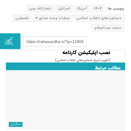
برچسب ها:
1404
آمریکا
اسرائیل
انصارالله یمن
دستاوردهای انقلاب اسلامی
عملیات وعده صادق 3
فلسطین
محمد عبدالسلام
کپی
https://rahavardha.ir/?p=11904
URL
نصب اپلیکیشن کارنامه
(تقویم تاریخ دستاوردهای انقلاب اسلامی​)
مطالب مرتبط
دیگران