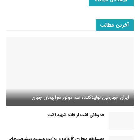
آخرین مطالب
ایران چهارمین تولیدکننده علم موتور هواپیمای جهان
قدردانی امّت از قائد شهید امّت
«مسابقه مجازی کارنامه»؛ روایتِ مستندِ پیشرفت‌های