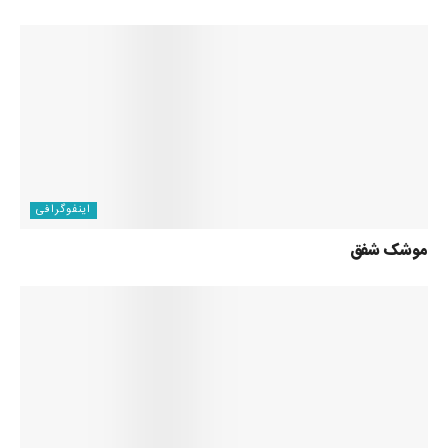
اینفوگرافی
موشک شفق