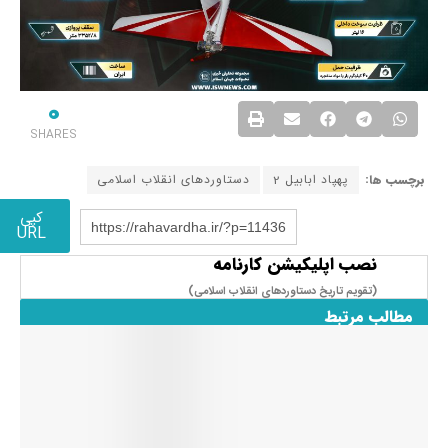
0
SHARES
برچسب ها:
پهپاد ابابیل 2
دستاوردهای انقلاب اسلامی
کپی
https://rahavardha.ir/?p=11436
URL
نصب اپلیکیشن کارنامه
(تقویم تاریخ دستاوردهای انقلاب اسلامی​)
مطالب مرتبط