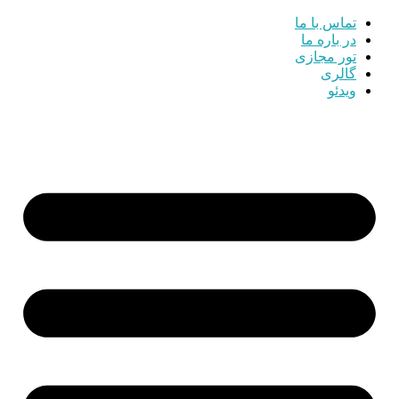
تماس با ما
در باره ما
تور مجازی
گالری
ویدئو