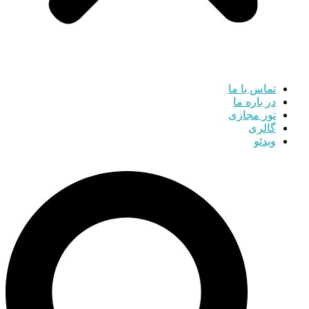
تماس با ما
در باره ما
تور مجازی
گالری
ویدئو