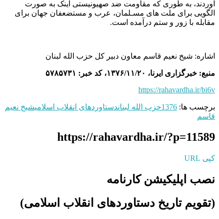
آوردند، به طوری که مقاومت ضد صهیونیستی اینک به صورت
الگویی برای ملت های مسـلمان، عرب و مستضعفان جهان برای
مقابله با زور و ستم درآمده است.
اشاره: شیخ نعیم قاسم معاون دبیر کل حزب الله لبنان
منبع: خبرگزاری ایرنا، ۱۳۷۶/۱۱/۲۰، کد خبر: ۵۷۸۵۷۳۱
https://rahavardha.ir/bi6v
برچسب ها:
1376
حزب الله لبنان
دستاوردهای انقلاب اسلامی
شیخ نعیم
قاسم
https://rahavardha.ir/?p=11589
کپی URL
نصب اپلیکیشن کارنامه
(تقویم تاریخ دستاوردهای انقلاب اسلامی​)