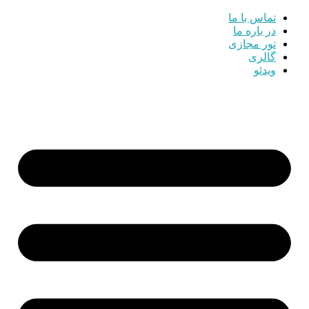
تماس با ما
در باره ما
تور مجازی
گالری
ویدئو