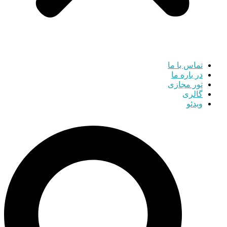
تماس با ما
در باره ما
تور مجازی
گالری
ویدئو