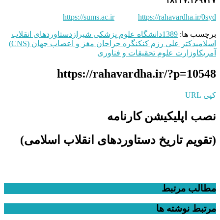
۱۸۳۳۷.۱۶۹۷۲۷
https://sums.ac.ir
https://rahavardha.ir/0syd
برچسب ها:
1389
دانشگاه علوم پزشكی شيراز
دستاوردهای انقلاب
اسلامی
دکتر علی رزم كن
كنگره جراحان مغز و اعصاب جهان (CNS)
آمريكا
وزارت علوم تحقیقات و فناوری
https://rahavardha.ir/?p=10548
کپی URL
نصب اپلیکیشن کارنامه
(تقویم تاریخ دستاوردهای انقلاب اسلامی​)
مطالب مرتبط
مرتبط
نوشته ها