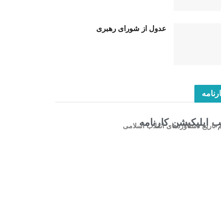
عدول از شورای رهبری
رنامه
 اپلیکیشن کارنامه
م تاریخ دستاوردهای انقلاب اسلامی