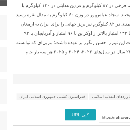
مسابقات ایمان محمدی در وزن ۷۲ کیلوگرم، غلامرضا فرخی در ۸۷ کیلوگرم و فردین هدایتی در ۱۳۰ کیلوگرم با
شکست تمامی حریفان خود، مدال طلا را به گردن آویختند. سجاد عباس‌پور در وزن ۶۰ کیلوگرم به مدال نقره رسید
و احمدرضا محسن‌نژاد در ۶۷ کیلوگرم و ابوالفضل مهمدی در ۸۲ کیلوگرم نیز برنز جهانی را برای ایران به ارمغان
آوردند. در جدول تیمی، ایران با اختلافی قابل توجه و با ۱۴۳ امتیاز بالاتر از اوکراین با ۹۶ امتیاز و آذربایجان با ۹۳
ایت این تیم را حسن رنگرز بر عهده داشت؛ مربی‌ای که توانسته
در سه حضور تیم امید ایران در مسابقات جهانی زیر ۲۳ سال در سال‌های ۲۰۲۲، ۲۰۲۴ و ۲۰۲۵ هر سه بار جام
وردهای انقلاب اسلامی
فدراسیون کشتی جمهوری اسلامی ایران
کپی URL
https://rahava