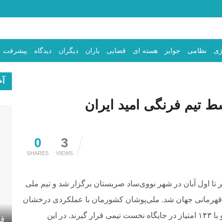
ژی
نظامی
جوایز
هسته ای
قضایی
یاران
دیگران
دیدگاه
پیشرفت
آخ
 تیم فرنگی امید ایران
0
3
SHARES
VIEWS
های کشتی فرنگی زیر ۲۳ سال جهان از ۲۸ مهر تا اول آبان در شهر نووی‌ساد صربستان برگزار شد و تیم ملی
ن قهرمانی جهان شد. ملی‌پوشان کشورمان با عملکردی درخشان
توانستند ۳ مدال طلا، ۱ نقره و ۲ برنز به دست آورند و با ۱۴۳ امتیاز در جایگاه نخست تیمی قرار گیرند. در این
قد