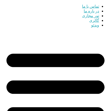
تماس با ما
در باره ما
تور مجازی
گالری
ویدئو