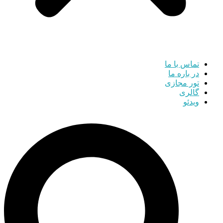
تماس با ما
در باره ما
تور مجازی
گالری
ویدئو