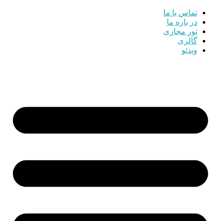
تماس با ما
در باره ما
تور مجازی
گالری
ویدئو