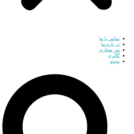
تماس با ما
در باره ما
تور مجازی
گالری
ویدئو