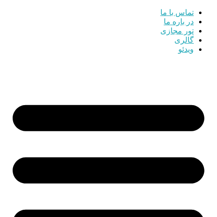
تماس با ما
در باره ما
تور مجازی
گالری
ویدئو