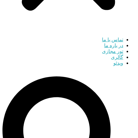
تماس با ما
در باره ما
تور مجازی
گالری
ویدئو