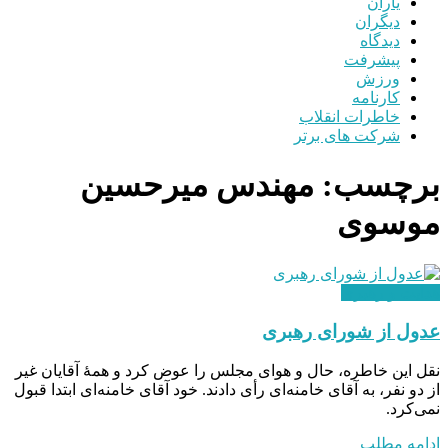
یاران
دیگران
دیدگاه
پیشرفت
ورزش
کارنامه
خاطرات انقلاب
شرکت های برتر
برچسب:
مهندس میرحسین
موسوی
هدایت و رهبری
عدول از شورای رهبری
نقل این خاطره، حال و هوای مجلس را عوض کرد و همۀ آقایان غیر
‌از دو نفر، به آقای خامنه‌ای رأی دادند. خود آقای خامنه‌ای ابتدا قبول
نمی‌کرد.
ادامه مطلب