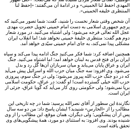
المهدى احفظ لنا الخمینى» و در ادامۀ آن مى‌گفتند: «اِحفظ لنا
المنتظرى خلیفه الخمینى».
آن شخص وقتى شعار نخست را شنید، گفت: شما تصور مى‌کنید که
پرچم جمهورى اسلامى به دست امام خمینى تحویل حضرت مهدى
عجل الله تعالى فرجه مى‌شود؛ ولى اشتباه مى‌کنید. در مورد شعار
دوم هم گفت: منتظرى خلیفۀ خمینى نخواهد شد؛ اما انقلاب ایران
مشکلى پیدا نمى‌کند، به جاى امام خمینى سیّدى خواهد آمد.
همچنین اضافه کرد: شما فکر مى‌کنید جنگ ادامه پیدا مى‌کند و سپاه
ایران براى فتح قدس به لبنان خواهد آمد؛ اما اشتباه مى‌کنید. جنگ
ایران و عراق پایان مى‌یابد و میان سربازان آن‌ها گُل رد و بدل
مى‌شود. وى افزود: سه جنگ میان حزب الله و اسرائیل پیش مى‌آید
که در دو جنگ حزب الله پیروز مى‌شود؛ ولى در جنگ سوم، پیروزى
حزب الله خیلى گسترده است! او گفت: در عراق، حکومت اسلامى
برپا نمى‌شود؛ ولى حکومتى روى کار مى‌آید که گویا عراق، جزئى از
ایران است.
نگارندۀ این سطور از آقاى نصرالله پرسید: شما در چه تاریخى این
مطالب را از «الحارس» شنیدید؟ ایشان پاسخ داد: من دو سه سال
پس از آن پیشگویى؛ ولى دیگران، همان موقع، این مطالب را از وى
شنیده بودند. وى افزود: به استثناى دو مورد، همۀ پیشگویى‌هاى وى
تحقق یافته است.