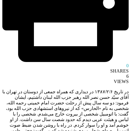
0
SHARES
6
VIEWS
در تاریخ ۱۳۸۷/۲/۶ در دیدارى که همراه جمعى از دوستان در تهران با
آقاى سیّد حسن نصر الله رهبر حزب الله لبنان داشتیم، ایشان
فرمود: دو سه سال پیش از رحلت حضرت امام خمینى رحمه الله،
شخصى به نام «الحارس» که از نیروهاى استشهادى حزب الله بود،
گفت: با اتومبیل شخصى از بیروت خارج مى‌شدم. شخصى را با
لباس و هیئت عربى دیدم که حدود شصت سال سن داشت. از او
خوشم آمد و او را سوار کردم. در راه با روشن شدن ضبط صوت
اتومبیل، صداى شعار مردى شنیده شد که مى‌گفت: «حتى ظهور