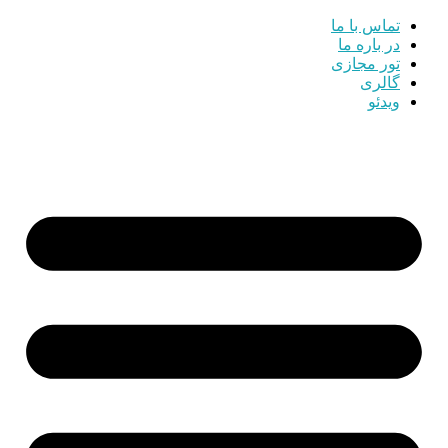
تماس با ما
در باره ما
تور مجازی
گالری
ویدئو