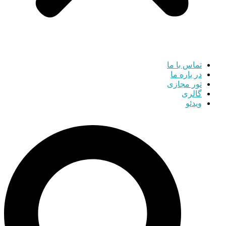
تماس با ما
در باره ما
تور مجازی
گالری
ویدئو