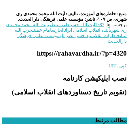
منبع: خاطره‌های آموزنده، تالیف: آیت الله محمد محمدی ری
شهری، ص ۱۰۷، ناشر: مؤسسه علمی فرهنگی دار الحدیث.
برچسب ها:
1387
آیت الله حسینعلی منتظری
آیت الله محمد محمدی
ری شهری
آینده انقلاب اسلامی ایران
الحارس
امام خمینی
حزب الله
لبنان
خاطرات انقلاب
سید حسن نصرالله
موسسه علمی فرهنگی
دارالحدیث
https://rahavardha.ir/?p=4320
کپی URL
نصب اپلیکیشن کارنامه
(تقویم تاریخ دستاوردهای انقلاب اسلامی​)
مطالب مرتبط