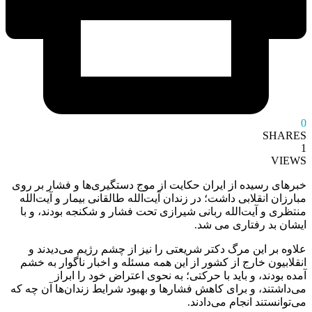
0
SHARES
1
VIEWS
خبرهاى رسیده از ایران حکایت از موج دستگیری‌ها و فشار بر ‏روى
مبارزان انقلابى داشت؛ در زندان ‏آیت‏‌الله طالقانى بیمار و ‏آیت‌الله
منتظرى و آیت‌الله ربانى شیرازى تحت فشار و شکنجه ‏بودند، و با
ایشان ‏بد رفتارى مى‏ شد.
علاوه بر این مرگ دکتر ‏شریعتى را نیز از چشم رژیم مى‌دیدند و
انقلابیون خارج از ‏کشور ‏از این همه مسئله و اخبار ناگوار به خشم
آمده بودند، و باید با ‏حرکتى؛ به نحوى اعتراض خود را ‏ابراز
مى‏‌داشتند، و براى کاهش ‏فشارها و بهبود شرایط زندان‌ها آن‏ چه که
مى‌توانستند انجام ‏مى‏‌دادند.‏