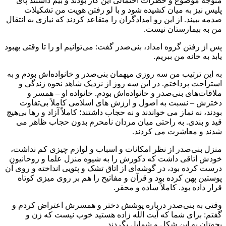
متوجه موضوع و خطرات احتمالى این کار بودند و بیم ‌‏داشتند پاى
پلیس نیز به میان کشیده شود و با لو رفتن هویت من ‏تشکیلات
صدمه ببیند. از این رو ‏امدادگران را متقاعد کردند که ‏نیازى به انتقال
من به بیمارستان نیست.‏
پس از رفتن گروه امداد، بنى‏‌صدر گفت: مى‌توانیم او را تا ‏وقتى بهبود
یابد به خانه من ببریم.
به این ‏ترتیب من سه روزى ‏میهمان بنى‏‌صدر و خانواده‌اش بودم و به
استراحت پرداختم.‏ در این سه روز از نزدیک شاهد نحوه زندگى و
ملاقات‌هاى بنى‏‌صدر و ‏خانواده‌اش بودم. خانواده او – همسر ‏و
دخترش – نسبت به اصول و ارزش‏ هاى ‏اسلامى کاملاً بى‏‌تفاوت
بودند، نه نماز مى‏ خواندند و نه حجاب ‏داشتند؛ کاملاً ‏آزاد و رها بى‏‌هیچ
قید و بندى. به راحتى میان مردان نامحرم بدون حجاب ‏ظاهر مى‏
شدند و ‏معاشرت مى‏ کردند.
منزل بنى‌صدر از نظر امکانات و اسباب ‏و لوازم چیزى کم نداشت،
خودش اتاقى ‏داشت که دکورش را به شیوه منزل ‏علما و روحانیون
درست کرده بود، در گوشه‏‌اى از اتاق تشک و پتویى ‏انداخته ‏و روى آن
پوستین پهن کرده بود و قرآن و مفاتیح را هم بر روى میزى کوتاه
‏قرار داده بود. کاملاً ‏ساده و محقر.‏
وقتى به بنى‏‌صدر درباره پوشش دختر و همسرش اعتراض ‏کردم و
گفتم: براى شما که آیت‌ الله‏ زاده هستید ‏خوب نیست که ‏زن و
بچه‏‌تان به این شکل و شمایل بگردند.