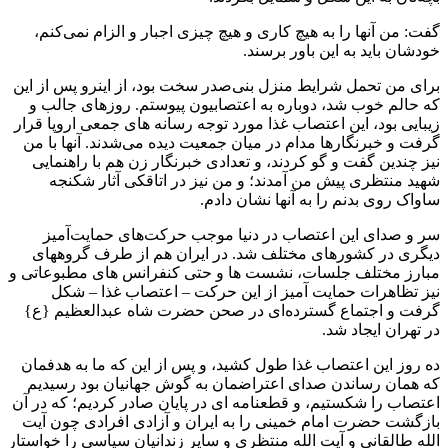
گفت: من آنها را به ‏هیچ کارى و ‏هیچ‌ چیزى اجبار و الزام نمى‌کنم،
خودشان باید به این ‏باور برسند.
براى من تحمل شرایط منزل بنى‏‌صدر سخت بود، از این‏رو ‏پس از این‏
که حالم خوب شد، دوباره به ‏اعتصابیون پیوستم. ‏روزهاى جالب و
زیبایى بود، این اعتصاب غذا مورد توجه ‏رسانه‌ هاى جمعى اروپا ‏قرار
گرفت و خبرنگارها مدام در میان ‏جمعیت دیده مى‏‌شدند. آنها با من
نیز چندین گفت‌ و گو کردند، و ‌‏تعدادى خبرنگار زن هم با راهنمایى
شهید منتظرى پیش من آمدند؛ ‏و من نیز در اتاقکى آثار شکنجه
‏ساواک روى بدنم را به آنها نشان ‏دادم. ‏
سر و صداى این اعتصاب در دنیا موجب حرکت‌هاى حمایت‌آمیز
دیگرى ‏در کشورهاى مختلف شد. در ‏ایران هم از طرف گروه‏هاى
مبارز مختلف ‏جلسات، نشست‏ ها و حتى کنفرانس‌ هاى مطبوعاتى و
نیز ‏تظاهرات حمایت‌ آمیز ‏از این حرکت – اعتصاب غذا – شکل
گرفت‌ و اجتماع گسترده‌اى در ‏صحن ‏حضرت شاه عبدالعظیم {ع}
در تهران ایجاد شد.‏ ‏
ده روز این اعتصاب غذا طول کشید، و پس از این که ما به ‏هدفمان
که همان رساندن صداى اعتراضمان به ‏گوش جهانیان بود ‏رسیدیم
اعتصاب را شکستیم، و قطعنامه‏‌ اى در پایان صادر کردیم؛ ‏که در آن
‏بازگشت‏ حضرت ‏امام ‏خمینى را به‏ ایران و آزادى افرادى ‏چون آیت
‏‌الله طالقانى و آیت‌ الله منتظرى و سایر ‏زندانیان سیاسى را ‏خواستار