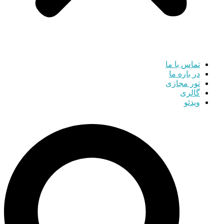
تماس با ما
در باره ما
تور مجازی
گالری
ویدئو