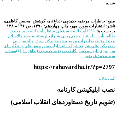
شدیم.‏
منبع: خاطرات مرضیه حدیدچی (دباغ)، به کوشش: محسن کاظمی،
ناشر: انتشارات سوره مهر، چاپ چهاردهم: ۱۳۹۰، ص ۱۳۶ – ۱۳۸
برچسب ها:
1356
آیت الله حسینعلی منتظری
آیت الله سید محمود
طالقانی
آیت الله عبدالرحیم ربانی شیرازی
پاریس
تحصن
حجت الاسلام
محمد منتظری
خاطرات مرضیه حدیدچی
دکتر سید ابوالحسن بنی
صدر
دکتر علی شریعتی
شرکت انتشارات‌ سوره مهر
علی جنتی
کلیساى
سن مرى پاریس
محسن کاظمی
مرضیه حدیدچی (طاهره دباغ)
مهندس
سید محمد غرضی
https://rahavardha.ir/?p=2797
کپی URL
نصب اپلیکیشن کارنامه
(تقویم تاریخ دستاوردهای انقلاب اسلامی​)