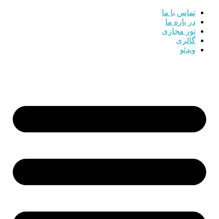
تماس با ما
در باره ما
تور مجازی
گالری
ویدئو