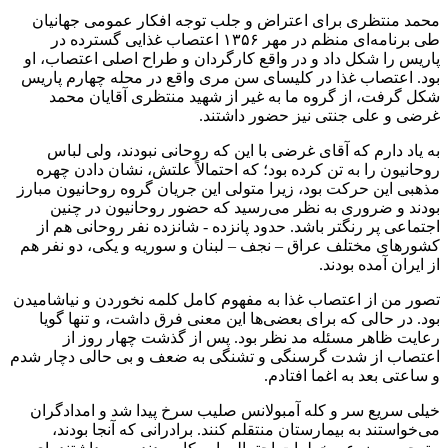
محمد منتظرى براى اعتراض و جلب ‌توجه افکار عمومى جهانیان
طى ‏برنامه‏‌اى منظم در مهر ۱۳۵۶ ‏اعتصاب غذایى گسترده ‏در
پاریس را شکل داد و ‏در واقع کارگردان و طراح اصلى اعتصاب، او
بود.‏ ‏اعتصاب غذا در کلیساى سن مرى ‏واقع در محله چهارم پاریس
شکل گرفت، از گروه ما ‏به غیر از شهید منتظرى آقایان محمد
غرضى ‏و على جنتى نیز ‏حضور داشتند.
به یاد دارم که آقاى غرضى با این‏ که روحانى ‏نبودند، ولى لباس
‏روحانیون را به تن کرده بود؛ که احتمالاً علتش، ‏نشان دادن چهره
مذهبى این حرکت بود، زیرا متولى این ‏جریان ‏گروه روحانیون مبارز
بودند و ضرورى به‌ نظر مى‏‌رسید که حضور ‏روحانیون در چنین
اجتماعى پر ‏رنگ‏تر باشد. حدود پانزده -‏ شانزده نفر روحانى هم از
کشورهاى مختلف عراق – نجف – لبنان ‏و سوریه و ‏یکى، دو نفر هم
از ایران آمده بودند.‏
تصور من از اعتصاب غذا به مفهوم کامل کلمه نخوردن و ‏نیاشامیدن
بود. در حالى که براى بعضی‌ها این ‏معنى فرق داشت، و ‏تنها گویا
رعایت ظاهر مسئله مد نظر بود.‏ پس از گذشت چهار روز از
اعتصاب از شدت گرسنگى و ‏تشنگى به ضعف و بى‏ حالى دچار شدم
و ‏ساعتى بعد به اغما ‏افتادم.
خیلى سریع سر و کله آمبولانس ‏صلیب سرخ پیدا شد و ‏امدادگران
مى‏‌خواستند ‏به بیمارستان منتقلم کنند. برادرانى که آن‏جا ‏بودند،