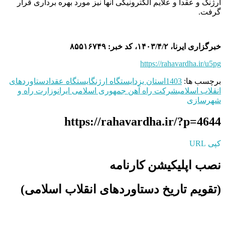
ارژنگ و عقدا و علایم الکترونیکی آنها نیز مورد بهره برداری قرار
گرفت.
خبرگزاری ایرنا، ۱۴۰۳/۴/۲، کد خبر: ۸۵۵۱۶۷۴۹
https://rahavardha.ir/u5pg
برچسب ها:
1403
استان یزد
ایستگاه ارژنگ
ایستگاه عقدا
دستاوردهای
انقلاب اسلامی
شرکت راه‌ آهن جمهوری اسلامی ایران
وزارت راه و
شهرسازی
https://rahavardha.ir/?p=4644
کپی URL
نصب اپلیکیشن کارنامه
(تقویم تاریخ دستاوردهای انقلاب اسلامی​)