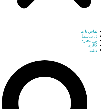
تماس با ما
در باره ما
تور مجازی
گالری
ویدئو