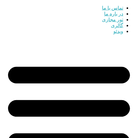
تماس با ما
در باره ما
تور مجازی
گالری
ویدئو