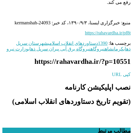
رفع می کند.
منبع: خبرگزاری ایسنا، ۱۳۹۰/۹/۳، کد خبر: kermanshah-24093
https://rahavardha.ir/pf8t
برچسب ها:
1390
دستاوردهای انقلاب اسلامی
شهرستان سرپل
ذهاب
کرمانشاه
نیروگاه
نیروگاه برق آبی پیران سرپل ذهاب
وزارت نیرو
https://rahavardha.ir/?p=10551
کپی URL
نصب اپلیکیشن کارنامه
(تقویم تاریخ دستاوردهای انقلاب اسلامی​)
مطالب مرتبط