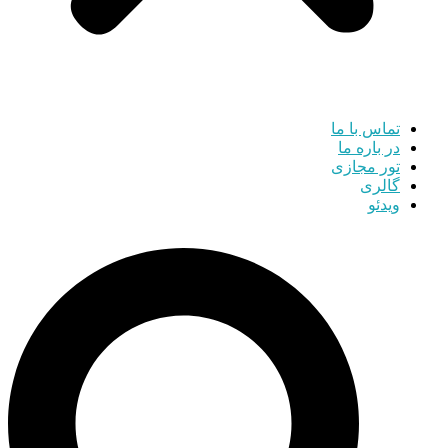
تماس با ما
در باره ما
تور مجازی
گالری
ویدئو