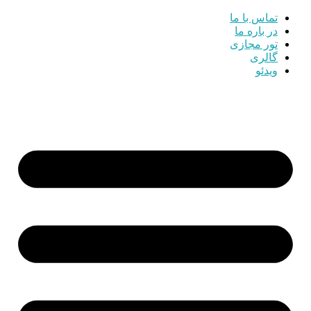
تماس با ما
در باره ما
تور مجازی
گالری
ویدئو