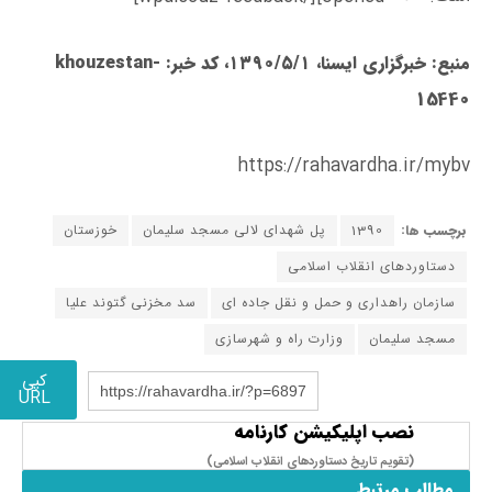
منبع: خبرگزاری ایسنا، ۱۳۹۰/۵/۱، کد خبر: khouzestan-
15440
https://rahavardha.ir/mybv
برچسب ها:
1390
پل شهدای لالی مسجد سليمان
خوزستان
دستاوردهای انقلاب اسلامی
سازمان راهداری و حمل و نقل جاده ای
سد مخزنی گتوند علیا
مسجد سليمان
وزارت راه و شهرسازی
کپی
https://rahavardha.ir/?p=6897
URL
نصب اپلیکیشن کارنامه
(تقویم تاریخ دستاوردهای انقلاب اسلامی​)
مطالب مرتبط