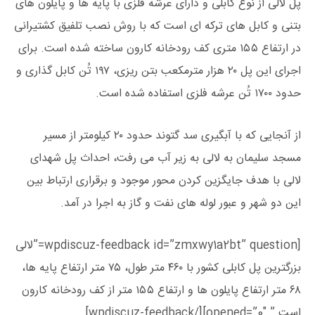
پل لالی از نوع کابلی و دارای عرشه فلزی با پایه ‌ها و پایلون‌ های
بتنی و کابل ‌های ترکه ‌ای است که با روش نصب تلفیق کشتیرانی
در ارتفاع ۱۵۵ متری کف رودخانه کارون ساخته شده است. برای
اجرای این پل ۲۰ هزار مترمکعب بتن ‌ریزی، ۱۹۷ تُن کابل ‌گذاری و
حدود ۱۷۰۰ تُن عرشه فلزی استفاده شده است.
از آنجایی که با آبگیری سد گتوند حدود ۲۰ کیلومتر از مسیر
مسجد سلیمان به لالی به زیر آب می رفت، احداث پل شهدای
لالی با هدف جایگزین کردن محور موجود و برقراری ارتباط بین
این دو شهر و عبور لوله‌ های نفت و گاز به اجرا در آمد.
[wpdiscuz-feedback id=”zmxwy1a2bt” question=”لالی
بزرگترین پل کابلی کشور با ۴۶۰ متر طول، ۷۵ متر ارتفاع پایه ‌ها،
۶۸ متر ارتفاع پایلون ‌ها و ارتفاع ۱۵۵ متر از کف رودخانه کارون
است.” opened=”0″][/wpdiscuz-feedback]