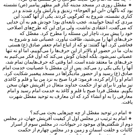
🔸 مفضّل روزی در مسجد مدینه کنار قبر مطهر پیامبر (ص) نشسته
بود که ناگهان «ابن ابو العوجاء» زندیق و یارانش وارد شدند و در
کناری نشسته، شروع به کفرگویی کردند. یکی از آنها گفت: این
مردی که اینجا خوابیده، عجب نابغه‏‌ای بود! خودش هم به آن خدایی
که می‌گفت، اعتقادی نداشت، ولی برای این که طرح‌های اصلاحی
خود را پیش ببرد، ناچار این مسئله‌ را مطرح کرد. مفضّل که
حرف‌های آنها را می‌شنید، طاقت نیاورد، عصبانی شد و شروع به
فحاشی کرد. آنها گفتند: تو که از اتباع امام جعفر صادق (ع) هستی
بدان، ما در حضور او بالاتر از این حرف‌ها را می‌گوییم، اما او نه تنها
عصبانی نمی‌شود. بلکه آنچنان گوش می‌کند که اول فکر می‌کنیم به
حرف‌های ما معتقد شده است. اما وقتی که حرف‌هایمان تمام شد،
آنها را یکی یکی رد می‌کند. پس از آن مفضّل با عصبانیت خدمت امام
صادق (ع) رسید و از حضور مادیگرا‏‌ها در مسجد پیغمبر شکایت کرد.
امام او را آرام کرده، فرمود: فردا صبح به نزد من بیا و قلم و کاغذی
نیز بیاور تا برای تو از حکمت خداوند متعال در آفرینش جهان سخن
بگویم. مفضّل فردا صبح با قلم و کاغذ به خدمت امام رسید و امام
معارفی را به او انشاء کرد که آن معارف به توحید مفضّل شهرت
یافت.
🔹 امام در توحید مفضّل از چه چیزهایی بحث می‌کند؟
🔸 امام به ترتیب در مجلس اول از کیفیت آفرینش جهان، در مجلس
دوم از شگفتی‌های موجود در حیوانات، در مجلس سوم از اسرار
کائنات و خلقت آسمان و زمین و در مجلس چهارم از حکمت