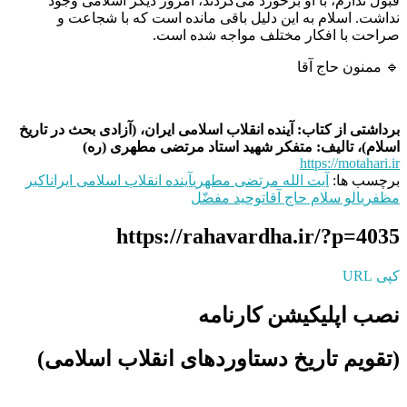
قبول ندارم، با او برخورد می‌کردند، امروز دیگر اسلامی وجود
نداشت. اسلام به این دلیل باقی مانده است که با شجاعت و
صراحت با افکار مختلف مواجه شده است.
🔹 ممنون حاج آقا
برداشتی از کتاب: آینده انقلاب اسلامی ایران، (آزادی بحث در تاریخ
اسلام)، تالیف: متفکر شهید استاد مرتضی مطهری (ره)
https://motahari.ir
برچسب ها:
آیت الله مرتضی مطهری
آینده انقلاب اسلامی ایران
اکبر
مظفری
الو سلام حاج آقا
توحید مفضّل
https://rahavardha.ir/?p=4035
کپی URL
نصب اپلیکیشن کارنامه
(تقویم تاریخ دستاوردهای انقلاب اسلامی​)