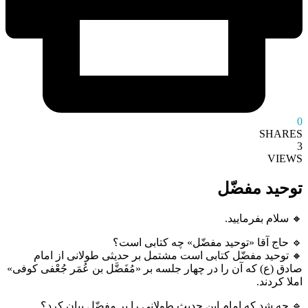
0
SHARES
3
VIEWS
توحید مفضّل
🔸 سلام بفرمایید.
🔹 حاج آقا «توحید مفضّل» چه کتابی است؟
🔸 توحید مفضّل کتابی است مشتمل بر حدیثی طولانی از امام
صادق (ع) که آن را در چهار جلسه بر «مُفَضَّل بن عُمَر جُعْفی کوفی»
املا کردند.
🔹 چه شد که امام این حدیث طولانی را بر مفضّل بیان کرد؟