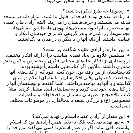
مصائب، سختی‌ها، مرگ و فنا سخن می‌گویند.
🔹 زندیق‌ها چه طرز تفکری داشتند؟
🔸 زنادقه عده‌ای بودند که خدا را قبول نداشتند، اما آزادانه در مسجد
مدینه می‌نشستند و حرف‌هایشان را می‏‌زدند. البته آزادی بیان عقیده
تنها منحصر به آنها نبود، مسیحی‌ها، یهودی ها، جاثلیق، صابئی‌ها،
مجوسی‌ها، زردشتی‌ها و هر گروهی که برای خودشان افکار و
عقایدی داشتند، آزادانه آنها را با دیگران در میان می‌گذاشتند.
🔹 این اندازه از آزادی عقیده شگفت‌آور است؟
🔸 مسلمین علاوه بر ایجاد فضای مناسب برای ارائه افکار مختلف،
در پاسداری از افکار نحله‌های مختلف فکری و بخصوص مادّیین نقش
ممتازی داشتند. مادّیین اگر کتاب‌هایی داشته یا نوشته‌ بودند،
کتاب‌هایشان از بین رفته بود، چون کسی نبود که از کتاب‌های آنها
محافظت کند، ولی وقتی افکارشان را با علمای اسلام در میان
گذاشته و با آنها به مباحثه پرداختند، علما گفته‌‌ها و نوشته‌های آنها را
در کتاب‌های خود ثبت کرده و به نسل‌های آینده منتقل کردند. مثلا
کتاب‌ «الاحتجاج»‏ طبرسی مشتمل بر احتجاجات و مناظرات
معصومین (ع) و بزرگان شیعه با مخالفان، در موضوعات مختلف
دینى است.
🔹 این مقدار از آزادی عقیده اسلام را تهدید نمی‌کند؟
🔸 نه تنها تهدید نمی‌کند، بلکه به دلیل همین آزادی‌ها بود که اسلام
توانست باقی بماند. اگر در صدر اسلام تا کسی می‌گفت من خدا را