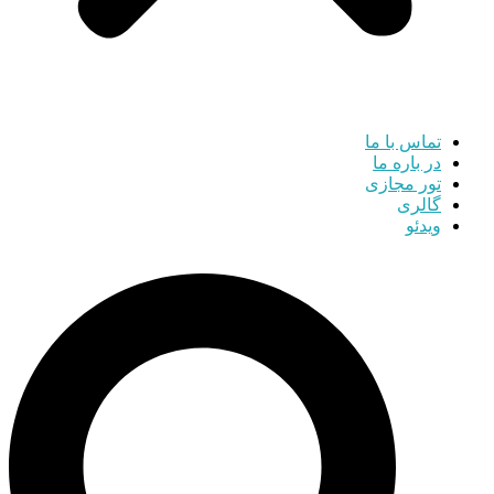
تماس با ما
در باره ما
تور مجازی
گالری
ویدئو