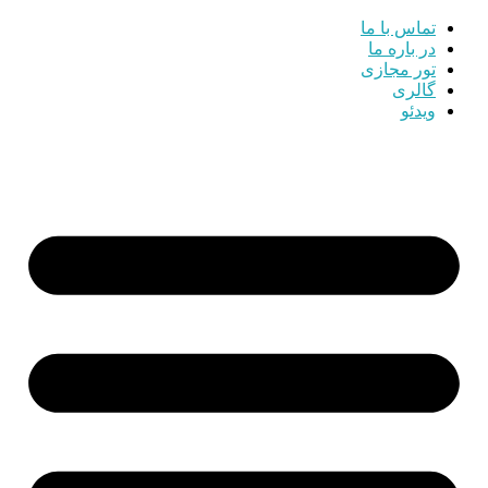
تماس با ما
در باره ما
تور مجازی
گالری
ویدئو