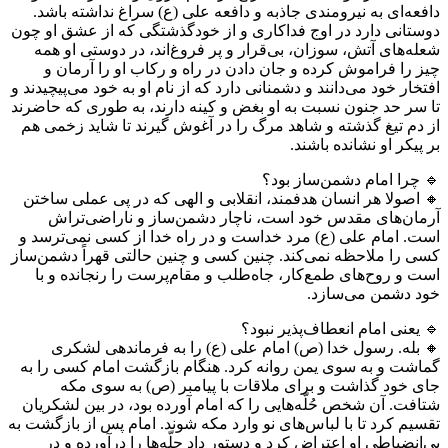
دافعه‌ای به نیرومندی جاذبه و دافعه علی (ع) سراغ نداشته باشد.
دوستانی دارد در اوج فداکاری و از خودگذشتگی که از عشق او چون
شعله‌های آتش، سوزان، بی‌قرار و پر فروغ‌اند، در دوستی او همه
چیز را فراموش کرده‌ و جان دادن در راه و رکاب او را آرمان و
افتخار خود می‌دانند و دشمنانی دارد که از نام او به خود می‌پیچیدند و
تا سر حد جنون نسبت به او بغض و کینه دارند، به طوری که حاضرند
از دم تیغ گذشته و شاهد مرگ را در آغوش گیرند تا شاید زخمی هم
بر پیکر او نشانده باشند.
🔹 چرا امام دشمن‌ساز بود؟
🔸 اصولا هر انسان هدفمند، انقلابی و الهی که در پی عملی ساختن
آرمان‌های مقدس خود است، ناچار دشمن‌ساز و ناراضی‌تراش
است. امام علی (ع) مرد خداست و در راه خدا از کسی نمی‌ترسد و
کسی را ملاحظه نمی‌کند. چنین کسی و چنین حالتی قهراً دشمن‌ساز
است و روح‌های طمع‌کار، جاه‌طلب و مقام‌پرست را رنجانده و با
خود دشمن می‌سازد.
🔹 یعنی امام انعطاف‌پذیر نبود؟
🔸 بله. رسول خدا (ص) امام علی (ع) را به فرماندهی لشکری
گماشت و به سوی یمن روانه کرد. هنگام بازگشت امام کسی را به
جای خود گذاشت و برای ملاقات با پیامبر (ص) به سوی مکه
شتافت. آن شخص حُلّه‌هایی را که امام آورده بود، در بین لشکریان
تقسیم کرد تا با لباس‌های نو وارد مکه شوند. امام پس از بازگشت به
بی‌انضباطی او اعتراض کرد و دستور داد حلّه‌ها را درآورده و در