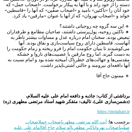
دسته را از خود راند و با آنها به پیکار برخواست. «اصحاب جمل» که
خود آنان را «ناکثین» نامید و «اصحاب صفّین» که آنها را «قاسطین»
خواند و «اصحاب نهروان» که از آنها با عنوان «مارقین» یاد کرد.
🔹 این سه گروه چه روحیاتی داشتند؟
🔸 ناکثین روحیه، پول‌پرستی داشتند، صاحبان مطامع و طرفداران
تبعیض بودند. سخنان امام درباره عدل و مساوات بیشتر ناظر به
آنهاست. قاسطین دارای روح سیاست‌‌بازی و نفاق بودند. آنها
می‌کوشیدند تا بنیان حکومت امام را فرو ریخته و زمام حکومت را
به دست گیرند. اما روح مارقین با عصبیت‌های ناروا و خشکه
مقدسی‌ها و جهالت‌های خطرناک آمیخته شده بود و امام نسبت به
آنها دافعه‌ای نیرومند و حالتی آشتی‌ناپذیر داشت.
🔹 ممنون حاج آقا
برداشتی از کتاب: جاذبه و دافعه امام علی علیه السلام،
(دشمن‌سازی علی)، تالیف: متفکر شهید استاد مرتضی مطهری (ره)
https://motahari.ir
برچسب ها:
آیت الله مرتضی مطهری
اصحاب جمل
اصحاب
صفّین
اصحاب نهروان
اکبر مظفری
الو سلام حاج آقا
امام علی علیه