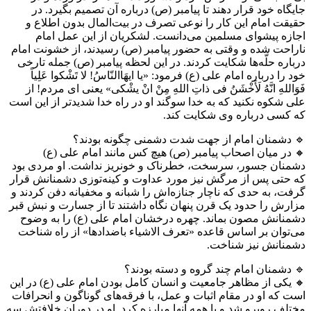
جایگاه خود قرار دهند تا پیامبر (ص) درباره آن تصمیم بگیرد. در
حقیقت امام این کار را نوعی تصرف در بیت‌المال بدون اطلاع و
اجازه پیشوای مسلمین می‌دانست. لشکریان از این عمل امام
ناراحت شده و وقتی به حضور پیامبر (ص) رسیدند، از خشونت امام
درباره حلّه‌ها شکایت کردند. در این لحظه پیامبر (ص) جمله تارخی
خود را درباره امام علی (ع) فرمود: «یا ایهَاالنّاسُ! لا تَشْکوا عَلِیاً
فَوَاللهِ انَّهُ لَأَخْشَنُ فی ذاتِ اللهِ مِنْ انْ یشْکی» یعنی ای مردم! از
علی شکوه نکنید که به خدا سوگند او در راه خدا شدیدتر از این است
که کسی درباره وی شکایت کند.
🔹 دشمنان امام از جهت شدت دشمنی چگونه بودند؟
🔸 در میان اصحاب پیامبر (ص) هیچ کس مانند امام علی (ع)
دشمنان جسور، سرسخت، خطرناک و خونریز نداشت. او مردی بود
که حتی پس از مرگش نیز مورد عداوت و کینه‌توزی دشمنانش قرار
گرفت، به حدی که ناچار جنازه‌اش را شبانه و مخفیانه دفن کردند و
مزارش را حدود یک قرن پنهان نگاه داشتند تا از جسارت و نبش قبر
دشمنانش مصون بماند. چهره درخشان امام علی (ع) را به وضوح
می‌توان بر اساس قاعده «تعرف الاشیاء باضدادها» از راه شناخت
دشمنانش نیز شناخت.
🔹 دشمنان امام چند گروه و دسته بودند؟
🔸 یکی از مظاهر جامعیت و انسان کامل بودن امام علی (ع) در این
است که او در مقام اثبات و عمل، با فرقه‌های گوناگون و انحرافات
مختلف روبرو شد و با همه آنها مبارزه کرد. او در دوران خلافتش سه