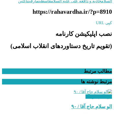
السلام
جاذبه و دافعه علی علیه السلام
قاسطین
مارقین
ناکثین
https://rahavardha.ir/?p=8910
کپی URL
نصب اپلیکیشن کارنامه
(تقویم تاریخ دستاوردهای انقلاب اسلامی​)
مطالب مرتبط
مرتبط
نوشته ها
الو سلام حاج آقا
الو سلام حاج آقا / ۹۰