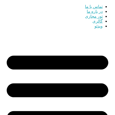
تماس با ما
در باره ما
تور مجازی
گالری
ویدئو