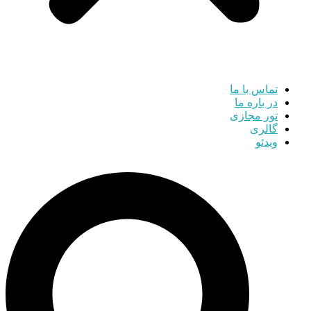
تماس با ما
در باره ما
تور مجازی
گالری
ویدئو