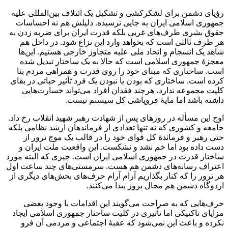
رؤیای دشمن برای لشکرکشی و تشکیل یک ائتلاف بین‌المللی علیه
جمهوری اسلامی ایران به جایی نرسیده. دلیلش هم نه احساسات
حقوق بشری طرف‌های غربی بلکه قدرت ایران برای ضربه زدن به
هر طرف ثالثی است که بخواهد وارد این نزاع شود. در داخل هم
شاهد یک انسجام و اتحاد ملی علیه متجاوز خارجی هستیم. این‌ها
معجزۀ جمهوری اسلامی است که حالا به یک ساختار تبدیل شده
است. ساختاری که مبنای خود را روی قدرت و همراهی مردم بنا
کرده است. ساختاری که بودن یا نبودن یک فرد تأثیر حیاتی در بقای
کلیت مجموعه ندارد، هرچند فقدان افراد می‌تواند خسارت‌هایی
داشته باشد اما مایۀ فروپاشی کل سیستم نیست.
اوج این مسأله در روزهای پس از شهادت رهبر شهید انقلاب رخ داد.
جامعه و کشوری که نه تنها تعدادی از فرماندهان ارشد نظامی بلکه
حتی رهبر و فرماندۀ کل قوای خود را در قالب یک موج ترور از
دست داده بود اما خم نشد و نشکست. این واقعیت ملت ایران و
ساختار قدرت در جمهوری اسلامی ایران است. چیزی که البته مورد
اعتراف رسانه‌های دشمن هم هست. سرمستی‌های چند ساعت اول
هر ترور را که کنار بگذاریم آرام آرام حرف‌های بخش‌های دیگری از
اردوگاه دشمن هم مجال بروز پیدا می‌کنند.
حرف‌هایی که به صراحت می‌گویند این اقدامات با وجود بعضی
مزایای تاکتیکی اما تأثیری در کلیت ساختار جمهوری اسلامی ایجاد
نکرده و باعث این نمی‌شود که عقبۀ اجتماعی و مردمی آن فرو