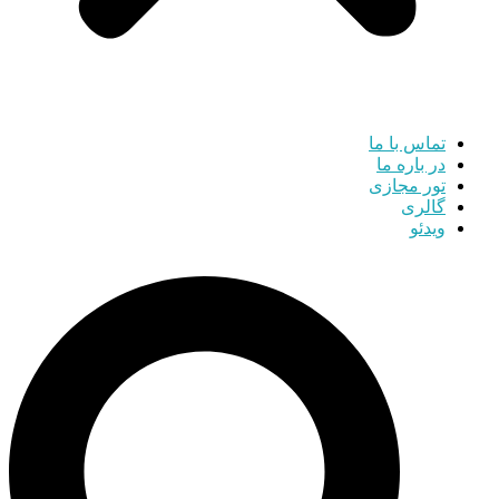
تماس با ما
در باره ما
تور مجازی
گالری
ویدئو