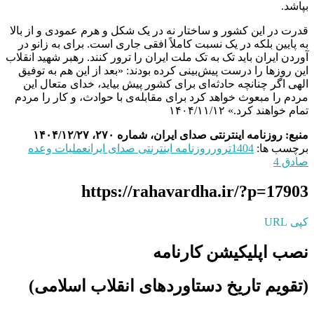
بپاشد.
قدرت در این کشور و ساختار نه در یک شکل و هرم عمودی و از بالا
به پایین بلکه در یک نسبت کاملاً افقی جاری است. برای به زانو در
آوردن ایران باید تک به تک ملت ایران را ترور کنند. رهبر شهید انقلاب
این روزها را درست پیش‌بینی کرده بودند: «بعد از این هم به توفیق
الهی اگر چنانچه حادثه‌ای برای کشور پیش بیاید، خدای متعال این
مردم را مبعوث خواهد کرد برای مقابله‌ی با حوادث، و کار را مردم
تمام خواهند کرد.» ۱۴۰۴/۱۱/۱۲
منبع: روزنامه اینترنتی صدای ایران، شماره ۲۷۰، ۱۴۰۴/۱۲/۲۷
برچسب ها:
1404
ترور
روزنامه اینترنتی صدای ایران
عملیات وعده
صادق 4
https://rahavardha.ir/?p=17903
کپی URL
نصب اپلیکیشن کارنامه
(تقویم تاریخ دستاوردهای انقلاب اسلامی​)