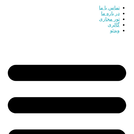
تماس با ما
در باره ما
تور مجازی
گالری
ویدئو