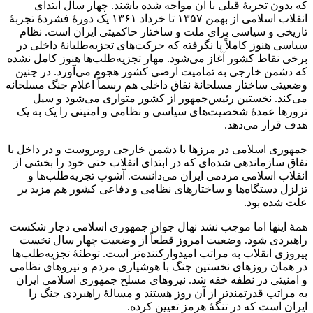
که بدون تجربۀ قبلی با آن مواجه شده باشند. چهار سال ابتدای
انقلاب اسلامی از بهمن ۱۳۵۷ تا خرداد ۱۳۶۱ یک دورۀ فشردۀ تجربۀ
تاریخی و سیاسی برای ملت و ساختار حاکمیتی ایران است. نظام
سیاسی هنوز کاملاً پا نگرفته که حرکت‌های تجزیه‌طلبانۀ داخلی در
برخی نقاط کشور آغاز می‌شود. مهار تجزیه‌طلب‌ها هنوز کامل نشده
که دشمن خارجی به تمامیت ارضی کشور هجوم می‌آورد. در چنین
وضعیتی ساختار مسلحانۀ نفاق داخلی هم رسماً اعلام جنگ مسلحانه
می‌کند. نخستین رئیس‌جمهور از کشور متواری می‌شود و سیل
ترورها عمدۀ شخصیت‌های سیاسی و نظامی و امنیتی را یک به یک
هدف قرار می‌دهد.
جمهوری اسلامی در مرزها با دشمن خارجی روبروست و در داخل با
نفاق سازماندهی شده‌ای که در ابتدای انقلاب حتی خود را بخشی از
انقلاب اسلامی مردمی ایران می‌دانست. آشوب تجزیه‌طلب‌ها و
تزلزل دستگاه‌ها و ساختارهای نظامی و دفاعی کشور هم مزید بر
علت شده بود.
همۀ اینها اما موجب نشد نهال جوان جمهوری اسلامی دچار شکست
راهبردی شود. وضعیت امروز قطعاً از وضعیت چهار سال نخست
پیروزی انقلاب به مراتب امیدوارکننده‌تر است. توطئۀ تجزیه‌طلب‌ها
در همان روزهای نخستین جنگ با هوشیاری مردم و نیروهای نظامی
و امنیتی در نطفه خفه شد. نیروهای مسلح جمهوری اسلامی ایران
به مراتب قدرتمندتر از آن روز هستند و مسالۀ راهبردی جنگ را
ایران است که در تنگۀ هرمز تعیین کرده.