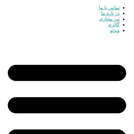
تماس با ما
در باره ما
تور مجازی
گالری
ویدئو