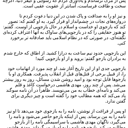
پس از مرگ ترساندم و یادآوری کردم که رسوایی و کیفر دنیا، اگرچه
سخت و طاقت فرساست، آسانتر از عقوبت عقبی است.
و نیز او را به صداقت و پاک شدن در این دنیا دعوت کردم تا
دروازه‌های نجات در چشم‌انداز او قرار گیرد. به او گفتم که: تصور
کند که بازجوی او خداست و اسلام در حال بازجویی از اوست. گفتم:
تو هنوز حقایقی را که در بازجویی‌های ساواک به آنها اعتراف کرده‌ای
نگفته‌ای، در صورتی که در نظام اسلامی باید صادقانه تر برخورد
کنی.
این بازجویی حدود نیم ساعت به درازا کشید. از اطاق که خارج شدم
به برادران بازجو گفتم: بروید و از او بازجویی کنید!
بازجویی جدی او از این تاریخ آغاز شد. او چند مورد از اتهامات خود
را، از قبیل برخی از قتل‌های قبل از انقلاب پذیرفت. همکاری او با
بازجوها قابل توجه بود و امید روشن شدن مسائل، روز به روز بیشتر
می‌شد. پس از چند روز، مهدی هاشمی درخواست کاغذ و قلم
می‌کند و نامه‌ای خطاب به من می‌نویسد. ظاهراً در آن نامه سوگند
یاد می‌کند که همه مطالب خود را گفته است و چیز دیگری برای
گفتن ندارد.
او پس از فراغت از نوشتن، نامه را به بازجوی خود می‌دهد تا او نیز
نامه را به من برساند. پس از اینکه بازجو حاضر می‌شود و نامه را
می‌گیرد، ناگهان مهدی هاشمی با سراسیمگی نامه را از بازجو
مطالبه می‌کند. بازجو هم نامه را به او باز می‌گرداند. مهدی هاشمی