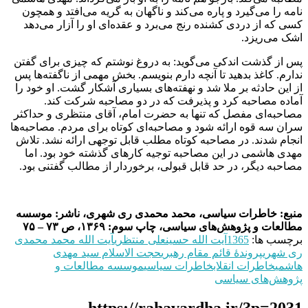
نامه را می‌گیرد و پاره می‌کند و ناگهان به گریه می‌افتد و همچون
کسی که از دردی کشنده رنج می‌برد و عقده‌ای او را آزار می‌دهد
اشک می‌ریزد.
پس از گذشت اندکی می‌گوید: به دروغ نوشتم که چیزی برای گفتن
ندارم. کاغذ بدهید تا آنچه دارم بنویسم. بخش مهمی از ناگفته‌ها پس
از این حادثه بر ملا شد و نهفته‌های بسیاری آشکار گشت. او خود را
آماده مصاحبه کرد و پذیرفت که در دو مصاحبه شرکت کند.
مصاحبه‌ای مفصل که تنها به حضرت امام، آقای منتظری و حداکثر
سران سه قوه ارائه شود و مصاحبه‌ای کوتاه برای مردم. مصاحبه‌ها
انجام شدند. در مصاحبه کوتاه مطلب قابل توجهی ارائه نشد. تلاش
مهدی هاشمی در این مصاحبه توجیه کارهای گذشته خود بود. اما
مصاحبه دیگر، در حد قابل قبولی، برخوردار از مطالب گفتنی بود.
منبع: خاطرات سیاسی، محمد محمدی ری شهری، ناشر: موسسه
مطالعات و پژوهش‌های سیاسی، چاپ سوم: ۱۳۶۹، ص ۷۳ – ۷۵
برچسب ها:
1365
آیت الله حسینعلی منتظری
آیت الله محمد محمدی
ری شهری
پروندۀ قائم مقام رهبری
حجت الاسلام سید مهدی
هاشمی
خاطرات انقلاب
خاطرات سیاسی
موسسه مطالعات و
پژوهش‌های سیاسی