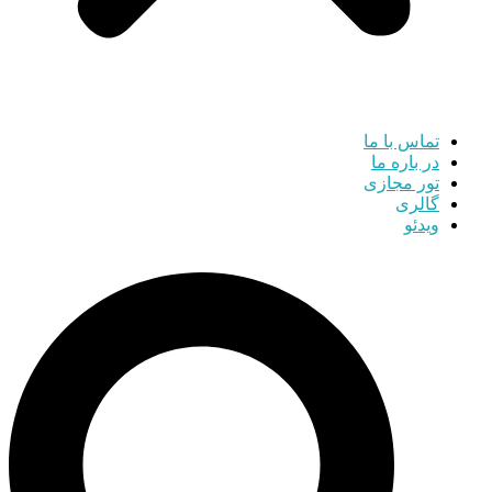
تماس با ما
در باره ما
تور مجازی
گالری
ویدئو