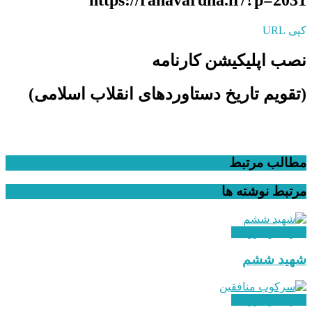
https://rahavardha.ir/?p=2031
کپی URL
نصب اپلیکیشن کارنامه
(تقویم تاریخ دستاوردهای انقلاب اسلامی​)
مطالب مرتبط
مرتبط
نوشته ها
احزاب و گروه ها
شهید ششم
احزاب و گروه ها