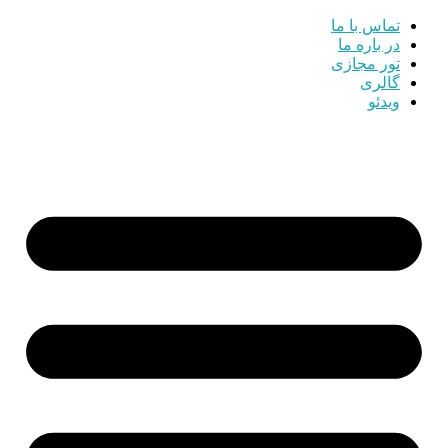
تماس با ما
در باره ما
تور مجازی
گالری
ویدئو