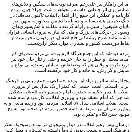
اما این راهکار نیز علی‌رغم صرف بودجه‌های سنگین و تلاش‌های
شبانه‌روزی اثر چندانی نداشته و نخواهد داشت. چرا؟ چون مردم
کارنامه و عملکرد این جمع را از ابتدای انقلاب تاکنون دیده‌اند؛ در
جنگ تحمیلی هشت‌ساله و مقابله با دشمن متجاوز به میهن، در
بلایای طبیعی از سیل و زلزله گرفته تا مقابله با آتش‌سوزی‌های
وسیع، در حرکت‌های بزرگ و ملی که نیاز به نیروی انسانی فراوان
داشته مانند طرح ریشه‌کنی فلج اطفال، در زدودن محرومیت از
نقاط دوردست کشور و بسیاری موارد دیگر ازاین‌دست.
مردم دیده‌اند که این جمع هرگاه لازم بوده، بی‌مزدومنت پای کار
آمده، سختی و خطر را به جان خریده و حتی از نثار جان خود نیز
دریغ نکرده و وقتی هم که وظیفه‌اش به پایان رسیده، بی توقع و
نمایش و گزارش، به خانه و کار خود برگشته است.
پنج آذرماه، سالروز تولد این پدیده اجتماعی و جمع مبتنی بر فرهنگ
ایرانی-اسلامی است. جمعی که کمتر از یک سال پس از پیروزی
انقلاب با تدبیر حکیمانه حضرت امام خمینی‌رحمه‌الله‌علیه تشکیل
شد چرا که امام معتقد نبود با پیروزی انقلاب، کار مردم تمام شده
است. انقلاب اسلامی سال ۵۷ انقلابی مردمی بود و زنده ماندن و به
پیش راندن آن نیز منوط به ادامه حضور مردم در صحنه بود. بسیج
مولود چنین نگاه و تفکری بود.
دو سال پیش رهبر انقلاب در دیدار بسیجیان فرمودند: بسیج یک تفکر
و فرهنگ است و بسیجی بودن لزوماً وابسته به ثبت‌نام و مشارکت