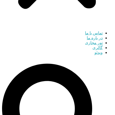
تماس با ما
در باره ما
تور مجازی
گالری
ویدئو