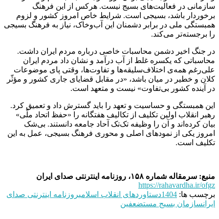
سازمانی در فعالیت‌های بسیج نیست. هرکس از این فرهنگ
برخوردار باشد، بسیجی است. شرایط خاص امروز کشور و لزوم
همبستگی ملی در برابر دشمنان این آب‌وخاک، نیاز به فرهنگ بسیجی
را برجسته‌تر می‌کند.
در جنگ اخیر دشمن محاسبات خاصی درباره مردم ایران داشت.
محاسباتی که یکسره غلط از آب درآمد و نشان داد مردم ایران
علی‌رغم همه‌ی اختلاف‌سلیقه‌ها و تفاوت‌ها، وقتی پای موضوعات
کلان و خطیر در میان باشد، «در مقابل قضایای جاری کشور و مؤثّر
در آینده‌ کشور بی‌تفاوت» نیست و متعهد است.
این همبستگی و حساسیت و تعهد را باید گسترش داد و تعمیق کرد.
رهبر انقلاب اولین تکلیف از تکالیف هفتگانه را «حفظ اتحاد ملّی»
بیان کرده‌اند و آن را وظیفه تک‌تک آحاد جامعه دانستند. بی‌شک
امروز یکی از نمودهای اصلی و محوری فرهنگ بسیجی، عمل به این
تکلیف است.
منبع: سرمقاله شماره ۱۵۸، روزنامه اینترنتی صدای ایران
https://rahavardha.ir/ofgz
برچسب ها:
1404
دستاوردهای انقلاب اسلامی
روزنامه اینترنتی صدای
ایران
سازمان بسیج مستضعفین