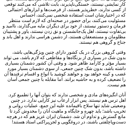
کار نمایشی نیستند، خستگی‌ناپذیرند، بابت تلاشی که می‌کنند توقعی
از کسی ندارند، خطرپذیر هستند، از فرصت‌ها و ابزارهای احتمالی
که در اختیارشان است استفاده شخصی نمی‌کنند، احساس
مسئولیت می‌کنند، برای حضور در صحنه‌ای که لازم است منتظر
فرمان و دستور نیستند، از خود برای دیگران مایه می‌گذارند، ناامید و
بی‌تفاوت نیستند، اهل یک‌جانشستن و نق زدن نیستند، یاور و پشتیبان
مظلومان و مستضعفان هستند، از دشمن هراسی ندارند و اهل باند و
جناح و گروهی هم نیستند.
وقتی گروهی بزرگ در یک کشور دارای چنین ویژگی‌هایی باشد،
بدون شک در بسیاری از بزنگاه‌ها و مقاطعی که لازم باشد، می تواند
بسیار مؤثر و کارآمد ظاهر شود. و وقتی آن کشور دشمنان بسیاری
داشته باشد، بدون شک چنین جمعی، از سوی دشمنان بسیار مورد
غضب و کینه خواهد بود و خواهند کوشید با انواع و اقسام ترفندها آن
را تضعیف کرده و به حاشیه برانند. اما مقابله با چنین جمعی آسان
هم نیست.
آنان انگیزه‌های مادی و شخصی ندارند که بتوان آنها را تطمیع کرد.
اهل ترس هم نیستند. پس ابزار ارعاب نیز کارایی ندارد. در چنین
وضعیتی شاید تنها سلاح باقیمانده علیه این جمع، عملیات روانی و
تخریب باشد؛ باید چهره و جایگاه و ماهیت آنان را مخدوش کرد تا
مانع گسترش و تداوم آن شد. دشمنان ایران عزیز هم که در هرچه
دست‌وپاچلفتی باشند، در دروغگویی و لجن‌پراکنی استاد هستند!